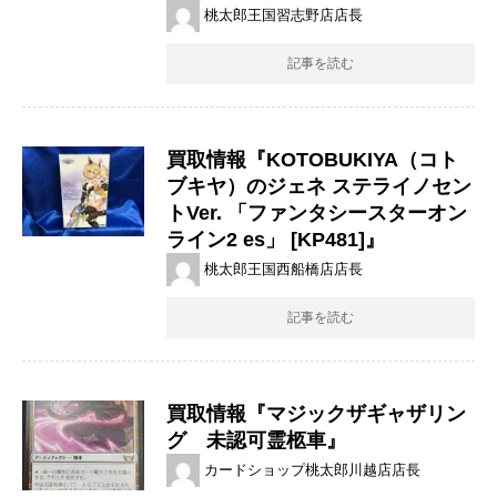
桃太郎王国習志野店店長
記事を読む
買取情報『KOTOBUKIYA（コト
ブキヤ）のジェネ ​ステライノセン
トVer. ​「ファンタシースターオン
ライン2 ​es」 ​[KP481]』
桃太郎王国西船橋店店長
記事を読む
買取情報『マジックザギャザリン
グ 未認可霊柩車』
カードショップ桃太郎川越店店長