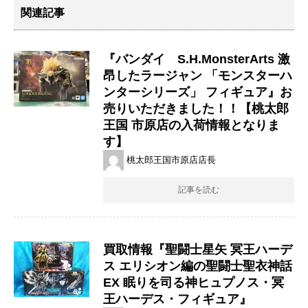
関連記事
『バンダイ S.H.MonsterArts 激
昂したラージャン 「モンスターハ
ンターシリーズ」 フィギュア』お
売りいただきました！！【桃太郎
王国 市原店の入荷情報となりま
す】
桃太郎王国市原店店長
記事を読む
買取情報『聖闘士星矢 ​冥王ハーデ
ス ​エリシオン編の聖闘士聖衣神話
EX ​眠りを司る神ヒュプノス・​冥
王ハーデス・フィギュア』