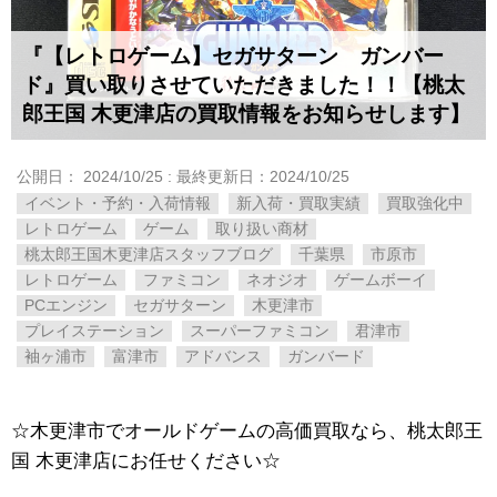
『【レトロゲーム】セガサターン ガンバー
ド』買い取りさせていただきました！！【桃太
郎王国 木更津店の買取情報をお知らせします】
公開日：
2024/10/25
: 最終更新日：2024/10/25
イベント・予約・入荷情報
新入荷・買取実績
買取強化中
レトロゲーム
ゲーム
取り扱い商材
桃太郎王国木更津店スタッフブログ
千葉県
市原市
レトロゲーム
ファミコン
ネオジオ
ゲームボーイ
PCエンジン
セガサターン
木更津市
プレイステーション
スーパーファミコン
君津市
袖ヶ浦市
富津市
アドバンス
ガンバード
☆木更津市でオールドゲームの高価買取なら、桃太郎王
国 木更津店にお任せください☆