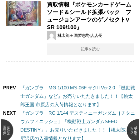
買取情報『ポケモンカードゲーム ​
ソード＆シールド拡張パック フ
ュージョンアーツのゲノセクトV ​
SR ​109/100』
桃太郎王国習志野店店長
記事を読む
PREV
『ガンプラ MG 1/100 MS-06F ザクII Ver.2.0 「機動戦
士ガンダム」など』お売りいただきました！！【桃太
郎王国 市原店の入荷情報となります】
NEXT
『ガンプラ RG 1/144 デスティニーガンダム［チタニ
ウムフィニッシュ］「機動戦士ガンダムSEED
MENU
MENU
MAIN
SIDE
DESTINY」』お売りいただきました！！【桃太郎王国
所沢店の入荷情報となります】