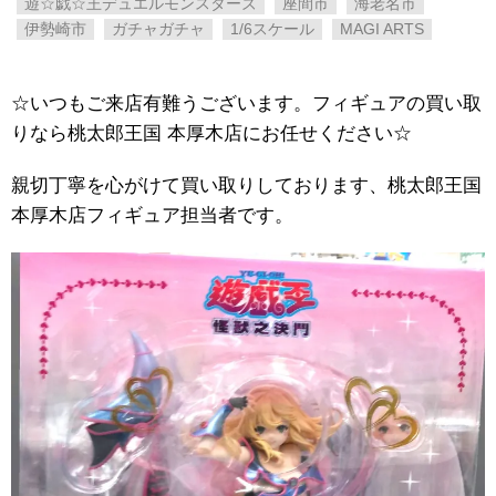
遊☆戯☆王デュエルモンスターズ
座間市
海老名市
伊勢崎市
ガチャガチャ
1/6スケール
MAGI ARTS
☆いつもご来店有難うございます。フィギュアの買い取
りなら桃太郎王国 本厚木店にお任せください☆
親切丁寧を心がけて買い取りしております、桃太郎王国
本厚木店フィギュア担当者です。