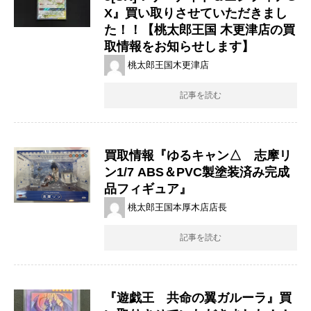
X』買い取りさせていただきまし
た！！【桃太郎王国 木更津店の買
取情報をお知らせします】
桃太郎王国木更津店
記事を読む
買取情報『ゆるキャン△ 志摩リ
ン​1/7 ​ABS＆PVC製塗装済み完成
品フィギュア』
桃太郎王国本厚木店店長
記事を読む
『遊戯王 共命の翼ガルーラ』買