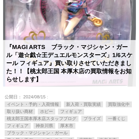
『MAGI ARTS ブラック・マジシャン・ガー
ル「遊☆戯☆王デュエルモンスターズ」1/6スケ
ール フィギュア』買い取りさせていただきまし
た！！【桃太郎王国 本厚木店の買取情報をお知
らせします】
公開日：
2024/08/15
:
イベント・予約・入荷情報
新入荷・買取実績
買取強化中
取り扱い商材
ホビー
フィギュア
桃太郎王国本厚木店スタッフブログ
プライズ
一番くじ
フィギュア
神奈川県
厚木市
ブラック・マジシャン・ガール