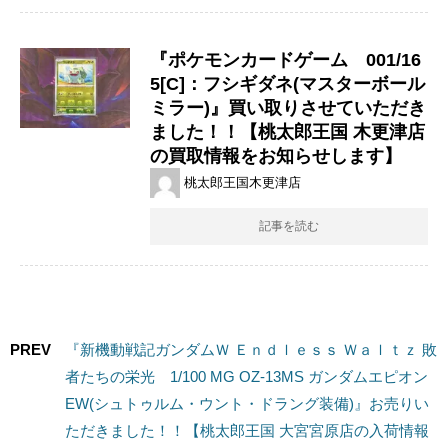
『ポケモンカードゲーム 001/16
5[C]：フシギダネ(マスターボール
ミラー)』買い取りさせていただき
ました！！【桃太郎王国 木更津店
の買取情報をお知らせします】
桃太郎王国木更津店
記事を読む
PREV
『新機動戦記ガンダムＷ Ｅｎｄｌｅｓｓ Ｗａｌｔｚ 敗
者たちの栄光 1/100 ​MG ​OZ-13MS ​ガンダムエピオン ​
EW(シュトゥルム・ウント・ドラング装備)』お売りい
ただきました！！【桃太郎王国 大宮宮原店の入荷情報