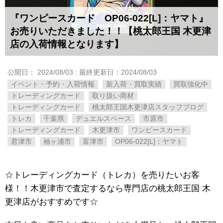
『ワンピースカード OP06-022[L]：ヤマト』
お売りいただきました！！【桃太郎王国 木更津
店の入荷情報となります】
公開日：
2024/08/03
: 最終更新日：2024/08/03
イベント・予約・入荷情報
新入荷・買取実績
買取強化中
トレーディングカード
取り扱い商材
トレーディングカード
桃太郎王国木更津店スタッフブログ
トレカ
千葉県
デュエルスペース
市原市
トレーディングカード
木更津市
ワンピースカード
君津市
袖ヶ浦市
富津市
OP06-022[L]：ヤマト
☆トレーディングカード（トレカ）を売りたいお客
様！！木更津市で査定するなら専門店の桃太郎王国 木
更津店がおすすめです☆