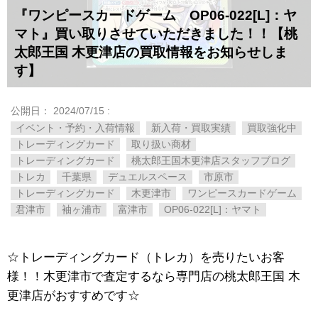
『ワンピースカードゲーム OP06-022[L]：ヤ
マト』買い取りさせていただきました！！【桃
太郎王国 木更津店の買取情報をお知らせしま
す】
公開日：
2024/07/15
:
イベント・予約・入荷情報
新入荷・買取実績
買取強化中
トレーディングカード
取り扱い商材
トレーディングカード
桃太郎王国木更津店スタッフブログ
トレカ
千葉県
デュエルスペース
市原市
トレーディングカード
木更津市
ワンピースカードゲーム
君津市
袖ヶ浦市
富津市
OP06-022[L]：ヤマト
☆トレーディングカード（トレカ）を売りたいお客
様！！木更津市で査定するなら専門店の桃太郎王国 木
更津店がおすすめです☆