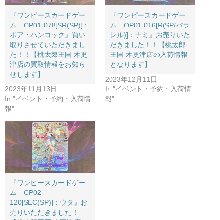
『ワンピースカードゲー
『ワンピースカードゲー
ム OP01-078[SR(SP)]：
ム OP01-016[R(SP/パラ
ボア・ハンコック』買い
レル)]：ナミ』お売りいた
取りさせていただきまし
だきました！！【桃太郎
た！！【桃太郎王国 木更
王国 木更津店の入荷情報
津店の買取情報をお知ら
となります】
せします】
2023年12月11日
2023年11月13日
In "イベント・予約・入荷情
In "イベント・予約・入荷情
報"
報"
『ワンピースカードゲー
ム OP02-
120[SEC(SP)]：ウタ』お
売りいただきました！！