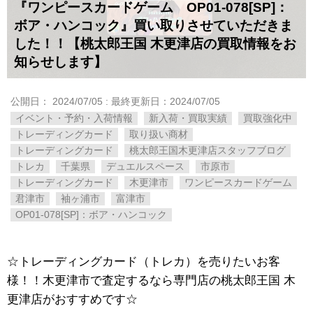
『ワンピースカードゲーム OP01-078[SP]：
ボア・ハンコック』買い取りさせていただきま
した！！【桃太郎王国 木更津店の買取情報をお
知らせします】
公開日：
2024/07/05
: 最終更新日：2024/07/05
イベント・予約・入荷情報
新入荷・買取実績
買取強化中
トレーディングカード
取り扱い商材
トレーディングカード
桃太郎王国木更津店スタッフブログ
トレカ
千葉県
デュエルスペース
市原市
トレーディングカード
木更津市
ワンピースカードゲーム
君津市
袖ヶ浦市
富津市
OP01-078[SP]：ボア・ハンコック
☆トレーディングカード（トレカ）を売りたいお客
様！！木更津市で査定するなら専門店の桃太郎王国 木
更津店がおすすめです☆