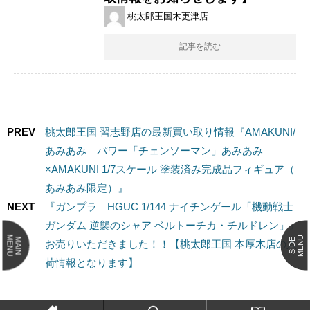
桃太郎王国木更津店
記事を読む
PREV
桃太郎王国 習志野店の最新買い取り情報『AMAKUNI/
あみあみ パワー​「チェンソーマン」あみあみ
×AMAKUNI ​1/7スケール ​塗装済み完成品フィギュア（​
あみあみ限定）』
NEXT
『ガンプラ HGUC 1/144 ナイチンゲール「機動戦士
ガンダム 逆襲のシャア ベルトーチカ・チルドレン」』
MENU
MENU
MAIN
SIDE
お売りいただきました！！【桃太郎王国 本厚木店の入
荷情報となります】