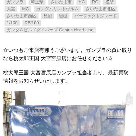
ガンプラ
埼玉県
さいたま市
HG
RG
模型
大宮
MG
ガンダムリントヴルム
さいたま市北区
さいたま市西区
見沼
岩槻
パーフェクトグレード
1/100
RE/100
ガンダムビルドダイバーズ Genius Head Line
☆いつもご来店有難うございます。ガンプラの買い取り
なら桃太郎王国 大宮宮原店にお任せください☆
桃太郎王国 大宮宮原店ガンプラ担当者より、最新買取
情報をお知らせいたします。