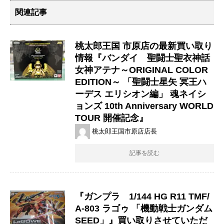
関連記事
桃太郎王国 市原店の最新買い取り
情報『バンダイ 聖闘士聖衣神話 ​
女神アテナ～ORIGINAL ​COLOR ​
EDITION～ ​「聖闘士星矢 ​冥王ハ
ーデス ​エリシオン編」 ​魂ネイシ
ョンズ ​10th ​Anniversary ​WORLD
​TOUR ​開催記念』
桃太郎王国市原店店長
記事を読む
『ガンプラ 1/144 ​HG ​R11 ​TMF/
A-803 ​ラゴゥ ​「機動戦士ガンダム
SEED」』買い取りさせていただ