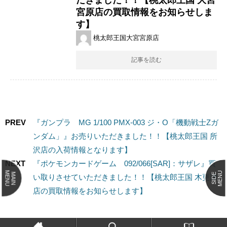
宮原店の買取情報をお知らせしま
す】
桃太郎王国大宮宮原店
記事を読む
PREV
『ガンプラ MG 1/100 PMX-003 ジ・O「機動戦士Zガ
ンダム」』お売りいただきました！！【桃太郎王国 所
沢店の入荷情報となります】
NEXT
『ポケモンカードゲーム 092/066[SAR]：サザレ』買
MENU
MENU
MAIN
SIDE
い取りさせていただきました！！【桃太郎王国 木更津
店の買取情報をお知らせします】