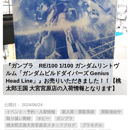
『ガンプラ RE/100 1/100 ガンダムリントヴ
ルム「ガンダムビルドダイバーズ Genius
Head Line」』お売りいただきました！！【桃
太郎王国 大宮宮原店の入荷情報となります】
公開日：
2024/06/24
:
イベント・予約・入荷情報
新入荷・買取実績
買取強化中
取り扱い商材
ホビー
ガンプラ
桃太郎王国大宮宮原店スタッフブログ
プラモデル