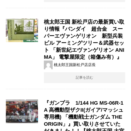
桃太郎王国 新松戸店の最新買い取
り情報『バンダイ 超合金 スー
パーエヴァンゲリオン 新型兵装
ビル ​アーミングツリー＆武器セッ
ト ​「新世紀エヴァンゲリオン ​ANI
MA」 ​電撃屋限定（箱傷み有）』
桃太郎王国新松戸店店長
記事を読む
『ガンプラ 1/144 ​HG ​MS-06R-1
A ​高機動型ザクII(ガイア/マッシュ
専用機) ​「機動戦士ガンダム ​THE ​
ORIGIN」』買い取りさせていた
だきました！！【桃太郎王国 大宮