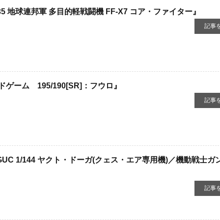
 ​地球連邦軍 ​多目的軽戦闘機 ​FF-X7 ​コア・ファイター』
記事
ーム 195/190[SR]：フウロ』
記事
UC 1/144 ヤクト・ドーガ(クェス・エア専用機)／機動戦士ガ
記事