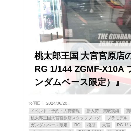
桃太郎王国 大宮宮原
RG 1/144 ZGMF-X1
ンダムベース限定）』
公開日：
2024/06/20
:
イベント・予約・入荷情報
新入荷・買取実績
買
桃太郎王国大宮宮原店スタッフブログ
プラモデル
ガンダムベース限定
RG
模型
大宮
RG 1/1