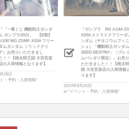
『「一番くじ ​機動戦士ガンダ
『ガンプラ RG 1/144 ​Z
ム ​ガンプラ2021」 【​B賞】
X20A ​ストライクフリー
1/100 ​MG ​ZGMF-X10A ​フリー
ンダム​［チタニウムフィ
ダムガンダム ​ソリッドクリ
シュ］「機動戦士ガンダ
ア』お売りいただきまし
SEED ​DESTINY」（プレ
た！！【桃太郎王国 大宮宮原
ムバンダイ限定）』お売
店の入荷情報となります】
ただきました！！【桃太
国 大宮宮原店の入荷情報
2月28日
ります】
ベント・予約・入荷情報"
2023年9月25日
In "イベント・予約・入荷情報"