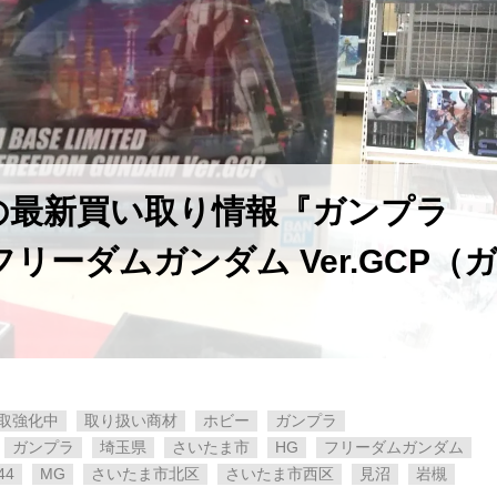
店の最新買い取り情報『ガンプラ
0A フリーダムガンダム Ver.GCP（
取強化中
取り扱い商材
ホビー
ガンプラ
ガンプラ
埼玉県
さいたま市
HG
フリーダムガンダム
44
MG
さいたま市北区
さいたま市西区
見沼
岩槻