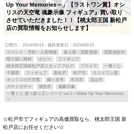
​Up ​Your ​Memories～」【ラストワン賞】オシ
リスの天空竜 ​魂豪示像 フィギュア』買い取り
させていただきました！！【桃太郎王国 新松戸
店の買取情報をお知らせします】
公開日：
2024/05/15
: 最終更新日：2024/05/15
イベント・予約・入荷情報
新入荷・買取実績
買取強化中
取り扱い商材
ホビー
フィギュア
桃太郎王国新松戸店スタッフブログ
プライズ
一番くじ
千葉県
フィギュア
新松戸
松戸市
ラストワン賞
オシリスの天空竜
鎌ヶ谷市
市川市
流山市
ガチャガチャ
浦安市
魂豪示像
一番くじ ​遊☆戯☆王シリーズ ​vol.3～Wake ​Up ​Your ​Memories
～
☆松戸市でフィギュアの高価買取なら、桃太郎王国 新
松戸店にお任せください☆