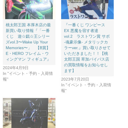
桃太郎王国 本厚木店の最
『一番くじ ​ワンピース ​
新買い取り情報『「一番
EX ​悪魔を宿す者達 ​
くじ 遊☆戯☆王シリー
vol.2 ラストワン賞 ​サボ ​
ズvol.3〜Wake Up Your
-魂豪示像- ​メタリックカ
Memories〜」 【B賞】
ラーver.』買い取りさせて
E・HERO フレイム・ウ
いただきました！！【桃
ィングマン フィギュア』
太郎王国 草加バイパス店
の買取情報をお知らせし
2024年4月9日
ます】
In "イベント・予約・入荷情
報"
2023年7月20日
In "イベント・予約・入荷情
報"