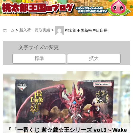
ホーム
>
新入荷・買取実績
>
桃太郎王国新松戸店店長
文字サイズの変更
標準
拡大
『「一番くじ ​遊☆戯☆王シリーズ ​vol.3～Wake