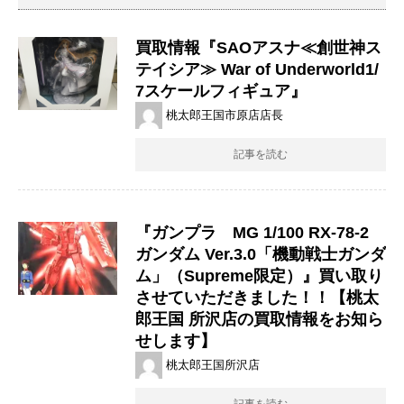
買取情報『SAOアスナ≪創世神ス
テイシア≫ War ​of ​Underworld​1/
7スケールフィギュア』
桃太郎王国市原店店長
記事を読む
『ガンプラ MG 1/100 RX-78-2
ガンダム Ver.3.0「機動戦士ガンダ
ム」（Supreme限定）』買い取り
させていただきました！！【桃太
郎王国 所沢店の買取情報をお知ら
せします】
桃太郎王国所沢店
記事を読む