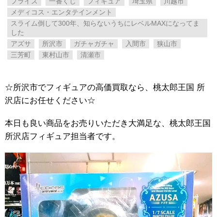
プライズ
一番くじ
フィギュア
埼玉県
川越市
メディコス・エンタテインメント
スライム倒して300年、知らないうちにレベルMAXになってま
した
アズサ
所沢市
ガチャガチャ
入間市
狭山市
三芳町
東村山市
清瀬市
☆所沢市でフィギュアの高価買取なら、桃太郎王国 所
沢店にお任せください☆
本日も良い商品をお売りいただき大満足な、桃太郎王国
所沢店フィギュア担当者です。