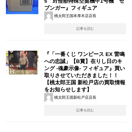
s 対怪獣特殊空挺機甲1号機 セ
ブンガー』フィギュア
桃太郎王国本厚木店店長
記事を読む
『「一番くじ ​ワンピース ​EX ​雷鳴
への忠誠」【​B賞】在りし日のキ
ング ​-魂豪示像- ​フィギュア』買い
取りさせていただきました！！
【桃太郎王国 新松戸店の買取情報
をお知らせします】
桃太郎王国新松戸店店長
記事を読む