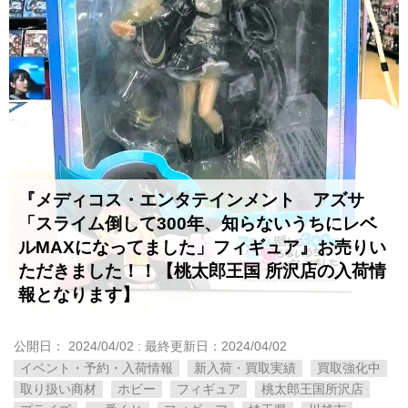
『メディコス・エンタテインメント アズサ ​
「スライム倒して300年、知らないうちにレベ
ルMAXになってました」フィギュア』お売りい
ただきました！！【桃太郎王国 所沢店の入荷情
報となります】
公開日：
2024/04/02
: 最終更新日：2024/04/02
イベント・予約・入荷情報
新入荷・買取実績
買取強化中
取り扱い商材
ホビー
フィギュア
桃太郎王国所沢店