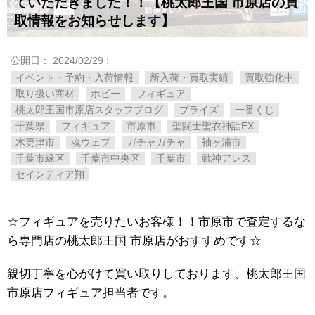
ていただきました！！【桃太郎王国 市原店の買
取情報をお知らせします】
公開日：
2024/02/29
:
イベント・予約・入荷情報
新入荷・買取実績
買取強化中
取り扱い商材
ホビー
フィギュア
桃太郎王国市原店スタッフブログ
プライズ
一番くじ
千葉県
フィギュア
市原市
聖闘士聖衣神話EX
木更津市
魂ウェブ
ガチャガチャ
袖ヶ浦市
千葉市緑区
千葉市中央区
千葉市
戦神アレス
セインティア翔
☆フィギュアを売りたいお客様！！市原市で査定するな
ら専門店の桃太郎王国 市原店がおすすめです☆
親切丁寧を心がけて買い取りしております、桃太郎王国
市原店フィギュア担当者です。