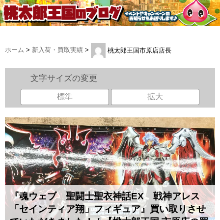
ホーム
>
新入荷・買取実績
>
桃太郎王国市原店店長
文字サイズの変更
標準
拡大
『魂ウェブ 聖闘士聖衣神話EX 戦神アレス
「セインティア翔」フィギュア』買い取りさせ