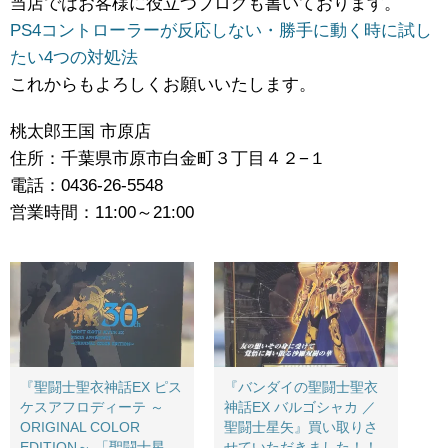
当店ではお客様に役立つブログも書いております。
PS4コントローラーが反応しない・勝手に動く時に試し
たい4つの対処法
これからもよろしくお願いいたします。
桃太郎王国 市原店
住所：千葉県市原市白金町３丁目４２−１
電話：0436-26-5548
営業時間：11:00～21:00
『聖闘士聖衣神話EX ​ピス
『バンダイの聖闘士聖衣
ケスアフロディーテ ​～
神話EX ​バルゴシャカ ​／
ORIGINAL ​COLOR ​
聖闘士星矢』買い取りさ
EDITION～ ​「聖闘士星
せていただきました！！