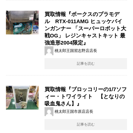
買取情報『ボークスのプラモデ
ル RTX-011AMG ​ヒュッケバイ
ンガンナー ​「スーパーロボット大
戦OG」 ​レジンキャストキット ​最
強造形2004限定』
桃太郎王国習志野店店長
記事を読む
買取情報『ブロッコリーの1/7ソフ
ィー・トワイライト 【となりの
吸血鬼さん】』
桃太郎王国市原店店長
記事を読む