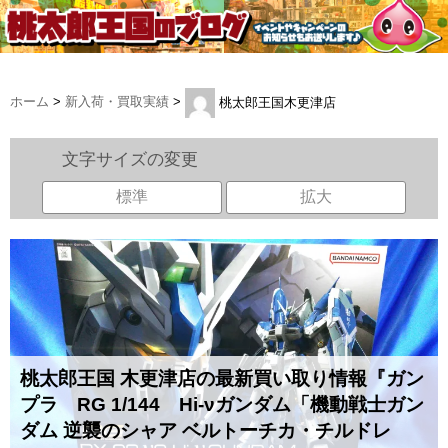
ホーム
>
新入荷・買取実績
>
桃太郎王国木更津店
文字サイズの変更
標準
拡大
桃太郎王国 木更津店の最新買い取り情報『ガン
プラ RG 1/144 Hi-νガンダム「機動戦士ガン
ダム 逆襲のシャア ベルトーチカ・チルドレ