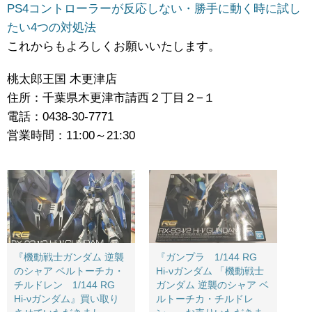
PS4コントローラーが反応しない・勝手に動く時に試し
たい4つの対処法
これからもよろしくお願いいたします。
桃太郎王国 木更津店
住所：千葉県木更津市請西２丁目２−１
電話：0438-30-7771
営業時間：11:00～21:30
『機動戦士ガンダム ​逆襲
『ガンプラ 1/144 ​RG ​
のシャア ​ベルトーチカ・
Hi-νガンダム ​「機動戦士
チルドレン 1/144 ​RG ​
ガンダム ​逆襲のシャア ​ベ
Hi-νガンダム』買い取り
ルトーチカ・チルドレ