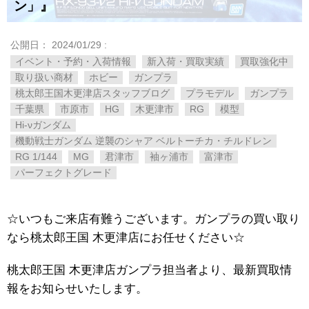
ン」』
公開日：
2024/01/29
:
イベント・予約・入荷情報
新入荷・買取実績
買取強化中
取り扱い商材
ホビー
ガンプラ
桃太郎王国木更津店スタッフブログ
プラモデル
ガンプラ
千葉県
市原市
HG
木更津市
RG
模型
Hi-νガンダム
機動戦士ガンダム 逆襲のシャア ベルトーチカ・チルドレン
RG 1/144
MG
君津市
袖ヶ浦市
富津市
パーフェクトグレード
☆いつもご来店有難うございます。ガンプラの買い取り
なら桃太郎王国 木更津店にお任せください☆
桃太郎王国 木更津店ガンプラ担当者より、最新買取情
報をお知らせいたします。