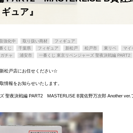
.フィギュア』
取強化中
取り扱い商材
フィギュア
番くじ
千葉県
フィギュア
新松戸
松戸市
東リベ
マイ
ャガチャ
浦安市
一番くじ ​東京リベンジャーズ ​聖夜決戦編 ​PART2
 新松戸店にお任せください☆
買取情報をお知らせいたします。
 ​PART2 ​MASTERLISE ​B賞佐野万次郎 ​Another ​ver