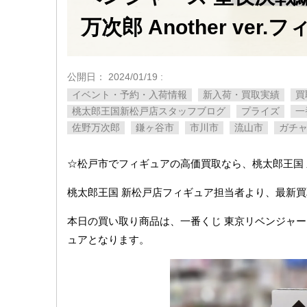
万次郎 ​Another ​ver
公開日：
2024/01/19
:
イベント・予約・入荷情報
新入荷・買取実績
買
桃太郎王国新松戸店スタッフブログ
プライズ
一
佐野万次郎
鎌ヶ谷市
市川市
流山市
ガチ
☆松戸市でフィギュアの高価買取なら、桃太郎王国
桃太郎王国 新松戸店フィギュア担当者より、最新
本日の買い取り商品は、一番くじ ​東京リベンジャーズ ​聖夜決戦編
ュアとなります。