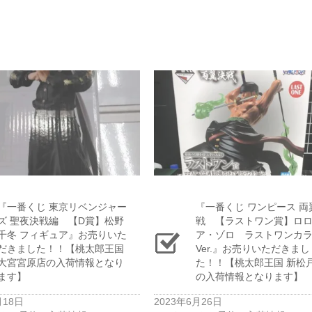
『一番くじ ​東京リベンジャー
『一番くじ ワンピース 両
ズ ​聖夜決戦編 【D賞】松野
戦 【ラストワン賞】ロ
千冬 フィギュア』お売りいた
ア・ゾロ ラストワンカ
だきました！！【桃太郎王国
Ver.』お売りいただきまし
大宮宮原店の入荷情報となり
た！！【桃太郎王国 新松
ます】
の入荷情報となります】
月18日
2023年6月26日