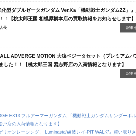
0 強化型ダブルゼータガンダム Ver.Ka「機動戦士ガンダムZZ」
！！【桃太郎王国 相模原橋本店の買取情報をお知らせします】
店長
記事
LL ​ADVERGE ​MOTION ​大猿ベジータセット（プレミアム
ました！！【桃太郎王国 習志野店の入荷情報となります】
記事
VERGE ​EX13 ​フルアーマーガンダム 「機動戦士ガンダムサンダーボ
松戸店の入荷情報となります】
レーシング」 ​Luminasta“綾波レイ-PIT ​WALK”』買い取り