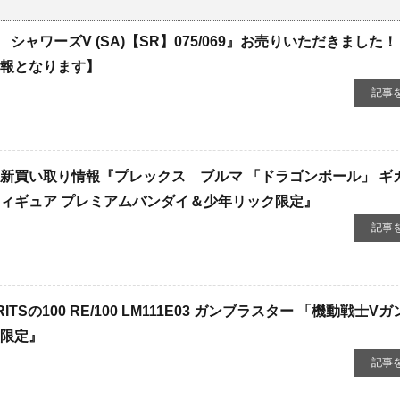
ャワーズV ​(SA)【SR】075/069』お売りいただきました
情報となります】
記事
新買い取り情報『プレックス ブルマ ​「ドラゴンボール」 ​ギ
フィギュア ​プレミアムバンダイ＆少年リック限定』
記事
ITSの100 ​RE/100 ​LM111E03 ​ガンブラスター ​「機動戦士V
イ限定』
記事