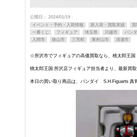
公開日：
2024/01/19
:
イベント・予約・入荷情報
新入荷・買取実績
買
一番くじ
フィギュア
埼玉県
川越市
バン
入間市
狭山市
三芳町
東村山市
清瀬市
☆所沢市でフィギュアの高価買取なら、桃太郎王国
桃太郎王国 所沢店フィギュア担当者より、最新買
本日の買い取り商品は、バンダイ S.H.Figuarts