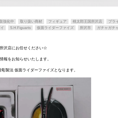
取強化中
取り扱い商材
フィギュア
桃太郎王国所沢店
プラ
ダイ
S.H.Figuarts
仮面ライダーファイズ
所沢市
ガチャガチ
 所沢店にお任せください☆
取情報をお知らせいたします。
 ​真骨彫製法 ​仮面ライダーファイズとなります。