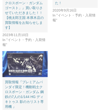
クロスボーン・ガンダム
た！
ゴースト」』買い取りさ
2020年9月16日
せていただきました！！
In "イベント・予約・入荷情
【桃太郎王国 本厚木店の
報"
買取情報をお知らせしま
す】
2023年11月10日
In "イベント・予約・入荷情
報"
買取情報『プレミアムバ
ンダイ限定！機動戦士ク
ロスボーン・ガンダム ​鋼
鉄の7人の1/144 ​HG ​ディ
キトゥス ​影のカリスト専
用機 ​』