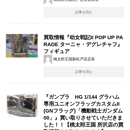
記事を読む
買取情報『幼女戦記II POP UP PA
RADE ターニャ・デグレチャフ』
フィギュア
桃太郎王国新松戸店店長
記事を読む
『ガンプラ HG 1/144 グラハム
専用ユニオンフラッグカスタムII
(GNフラッグ)「機動戦士ガンダム
00」』買い取りさせていただきま
した！！【桃太郎王国 所沢店の買