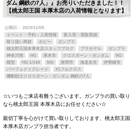
ダム 鋼鉄の7人」』お売りいただきました！！
【桃太郎王国 本厚木店の入荷情報となります】
公開日：
2023/11/09
:
イベント・予約・入荷情報
新入荷・買取実績
取り扱い商材
ホビー
ガンプラ
桃太郎王国本厚木店スタッフブログ
プラモデル
ガンプラ
神奈川県
HG
厚木市
クロスボーン・ガンダム
RG
模型
HG 1/144
MG
座間市
海老名市
伊勢崎市
パーフェクトグレード
X1フルクロス
機動戦士クロスボーン・ガンダム 鋼鉄の7人
☆いつもご来店有難うございます。ガンプラの買い取り
なら桃太郎王国 本厚木店にお任せください☆
親切丁寧を心がけて買い取りしております、桃太郎王国
本厚木店ガンプラ担当者です。