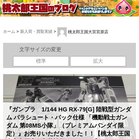
ホーム
>
新入荷・買取実績
>
桃太郎王国大宮宮原店
文字サイズの変更
標準
拡大
『ガンプラ 1/144 ​HG ​RX-79[G] ​陸戦型ガンダ
ム ​パラシュート・パック仕様 ​「機動戦士ガン
ダム ​第08MS小隊」（​プレミアムバンダイ限
定）』お売りいただきました！！【桃太郎王国