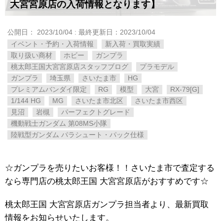
大宮宮原店の入荷情報となります】
公開日：
2023/10/04
: 最終更新日：2023/10/04
イベント・予約・入荷情報
新入荷・買取実績
取り扱い商材
ホビー
ガンプラ
桃太郎王国大宮宮原店スタッフブログ
プラモデル
ガンプラ
埼玉県
さいたま市
HG
プレミアムバンダイ限定
RG
模型
大宮
RX-79[G]
1/144 ​HG
MG
さいたま市北区
さいたま市西区
見沼
岩槻
パーフェクトグレード
機動戦士ガンダム ​第08MS小隊
陸戦型ガンダム ​パラシュート・パック仕様
☆ガンプラを売りたいお客様！！さいたま市で査定する
なら専門店の桃太郎王国 大宮宮原店がおすすめです☆
桃太郎王国 大宮宮原店ガンプラ担当者より、最新買取
情報をお知らせいたします。