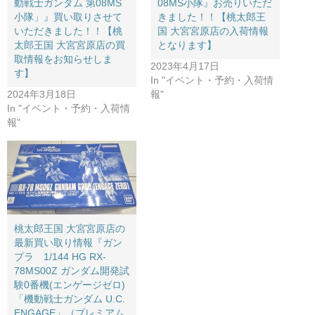
動戦士ガンダム 第08MS
08MS小隊』お売りいただ
小隊」』買い取りさせて
きました！！【桃太郎王
いただきました！！【桃
国 大宮宮原店の入荷情報
太郎王国 大宮宮原店の買
となります】
取情報をお知らせしま
2023年4月17日
す】
In "イベント・予約・入荷情
2024年3月18日
報"
In "イベント・予約・入荷情
報"
桃太郎王国 大宮宮原店の
最新買い取り情報『ガン
プラ 1/144 ​HG ​RX-
78MS00Z ​ガンダム開発試
験0番機(エンゲージゼロ) ​
「機動戦士ガンダム ​U.C. ​
ENGAGE」（​プレミアム