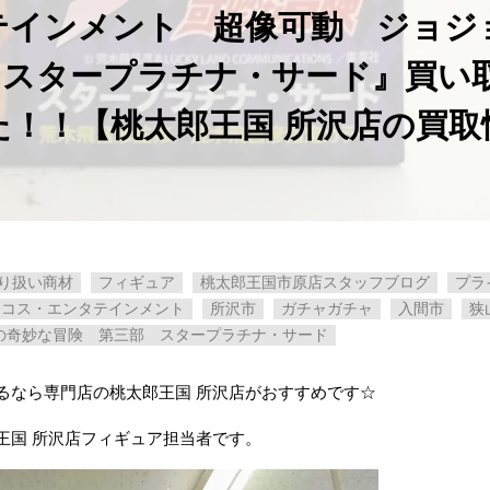
テインメント 超像可動 ジョジ
 スタープラチナ・サード』買い
！！【桃太郎王国 所沢店の買取
り扱い商材
フィギュア
桃太郎王国市原店スタッフブログ
プラ
ィコス・エンタテインメント
所沢市
ガチャガチャ
入間市
狭
の奇妙な冒険 第三部 スタープラチナ・サード
るなら専門店の桃太郎王国 所沢店がおすすめです☆
王国 所沢店フィギュア担当者です。