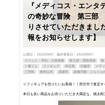
『メディコス・エンタ
の奇妙な冒険 第三部
りさせていただきました
報をお知らせします】
公開日：
2023/09/07
: 最終更新日：2023/09/07
イベント・予約・入荷情報
新入荷・買取実績
取
一番くじ
フィギュア
埼玉県
川越市
メデ
三芳町
東村山市
清瀬市
超像可動 ジョジョ
☆フィギュアを売りたいお客様！！所沢市で査定す
本日も良い商品をお売りいただき大満足な、桃太郎