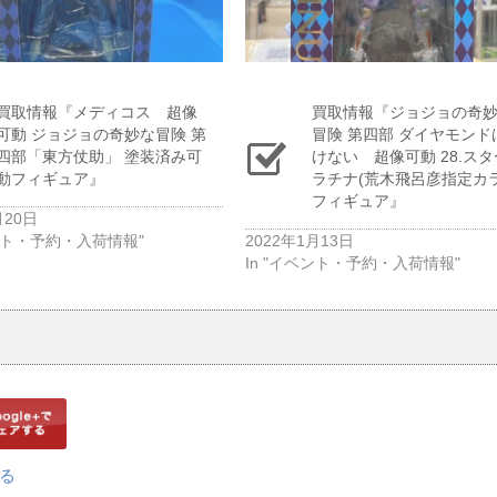
買取情報『メディコス 超像
買取情報『ジョジョの奇
可動 ​ジョジョの奇妙な冒険 ​第
冒険 ​第四部 ​ダイヤモン
四部「東方仗助」 塗装済み可
けない 超像可動 ​28.ス
動フィギュア』
ラチナ(荒木飛呂彦指定カラ
フィギュア』
月20日
ベント・予約・入荷情報"
2022年1月13日
In "イベント・予約・入荷情報"