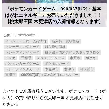
『ポケモンカードゲーム 090/067[UR]：基本
はがねエネルギー』お売りいただきました！！
【桃太郎王国 木更津店の入荷情報となります】
公開日：
2023/08/21
:
イベント・予約・入荷情報
新入荷・買取実績
トレーディングカード
取り扱い商材
トレーディングカード
桃太郎王国木更津店スタッフブログ
トレカ
千葉県
デュエルスペース
市原市
ポケカ
ポケモンカードゲーム
ポケモンカード
トレーディングカード
木更津市
君津市
袖ヶ浦市
富津市
090/067[UR]：基本はがねエネルギー
☆いつもご来店有難うございます。ポケモンカード（ポ
ケカ）の買い取りなら桃太郎王国 木更津店にお任せく
ださい☆