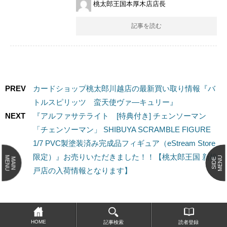
桃太郎王国本厚木店店長
記事を読む
PREV
カードショップ桃太郎川越店の最新買い取り情報『バ
トルスピリッツ 蛮天使ヴァ―キュリー』
NEXT
『アルファサテライト [特典付き] ​チェンソーマン ​
「チェンソーマン」 ​SHIBUYA ​SCRAMBLE ​FIGURE ​
1/7 ​PVC製塗装済み完成品フィギュア（eStream ​Store
限定）』お売りいただきました！！【桃太郎王国 新松
MENU
MENU
MAIN
SIDE
戸店の入荷情報となります】
HOME
記事検索
読者登録