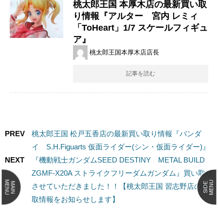
桃太郎王国 本厚木店の最新買い取
り情報『アルター 宮内 レミィ
「ToHeart」1/7 スケールフィギュ
ア』
桃太郎王国本厚木店店長
記事を読む
PREV
桃太郎王国 松戸五香店の最新買い取り情報『バンダ
イ S.H.Figuarts ​仮面ライダー(シン・仮面ライダー)』
NEXT
『機動戦士ガンダムSEED ​DESTINY METAL ​BUILD ​
ZGMF-X20A ​ストライクフリーダムガンダム』買い取り
MENU
MENU
MAIN
SIDE
させていただきました！！【桃太郎王国 習志野店の買
取情報をお知らせします】