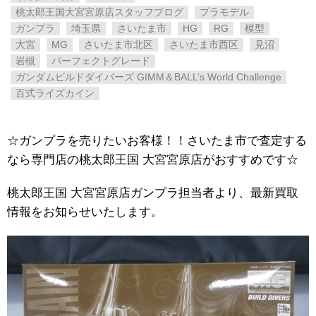
桃太郎王国大宮宮原店スタッフブログ
プラモデル
ガンプラ
埼玉県
さいたま市
HG
RG
模型
大宮
MG
さいたま市北区
さいたま市西区
見沼
岩槻
パーフェクトグレード
ガンダムビルドダイバーズ ​GIMM＆BALL’s ​World ​Challenge
百式ライズカイン
☆ガンプラを売りたいお客様！！さいたま市で査定する
なら専門店の桃太郎王国 大宮宮原店がおすすめです☆
桃太郎王国 大宮宮原店ガンプラ担当者より、最新買取
情報をお知らせいたします。