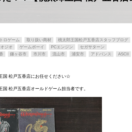
トロゲーム
取り扱い商材
桃太郎王国松戸五香店スタッフブログ
ネオジオ
ゲームボーイ
PCエンジン
セガサターン
香
鎌ヶ谷市
市川市
流山市
浦安市
アドバンス
ASCII
王国 松戸五香店にお任せください☆
王国 松戸五香店オールドゲーム担当者です。