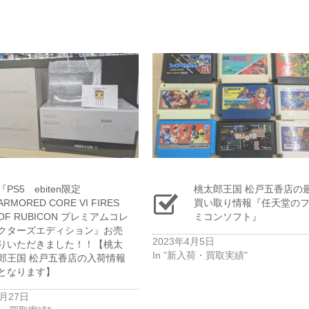
『PS5 ebiten限定
桃太郎王国 松戸五香店の
ARMORED CORE VI FIRES
買い取り情報『任天堂の
OF RUBICON プレミアムコレ
ミコンソフト』
クターズエディション』お売
2023年4月5日
りいただきました！！【桃太
In "新入荷・買取実績"
郎王国 松戸五香店の入荷情報
となります】
2月27日