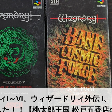
ィI～VI、ウィザードリィ外伝 ​I、
た！！【桃太郎王国 松戸五香店