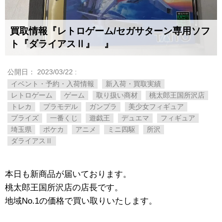
買取情報『レトロゲーム/セガサターン専用ソフ
ト『ダライアスⅡ』 』
公開日：
2023/03/22
:
イベント・予約・入荷情報
新入荷・買取実績
レトロゲーム
ゲーム
取り扱い商材
桃太郎王国所沢店
トレカ
プラモデル
ガンプラ
美少女フィギュア
プライズ
一番くじ
遊戯王
デュエマ
フィギュア
埼玉県
ポケカ
アニメ
ミニ四駆
所沢
ダライアスⅡ
本日も新商品が届いております。
桃太郎王国所沢店の店長です。
地域No.1の価格で買い取りいたします。