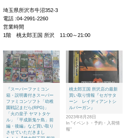
埼玉県所沢市牛沼352-3
電話 :04-2991-2260
営業時間
1階 桃太郎王国 所沢 11:00～21:00
『スーパーファミコン
桃太郎王国 所沢店の最新
箱・説明書付きスーパー
買い取り情報『セガサタ
ファミコンソフト「幼稚
ーン レイディアントシ
園戦記まだら(RPG)」
ルバーガン』
「火の皇子 ヤマトタケ
2023年8月28日
ル」「平成新鬼ケ島」前
In "イベント・予約・入荷情
編・後編』など買い取り
報"
させていただきまし