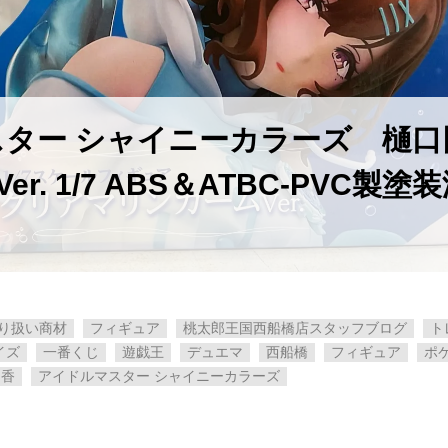
ター ​シャイニーカラーズ 樋口
r. ​1/7 ​ABS＆ATBC-PVC製塗
り扱い商材
フィギュア
桃太郎王国西船橋店スタッフブログ
ト
イズ
一番くじ
遊戯王
デュエマ
西船橋
フィギュア
ポ
円香
アイドルマスター ​シャイニーカラーズ