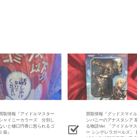
買取情報『アイドルマスター
買取情報『グッドスマイ
シャイニーカラーズ 分別し
ンパニーのアナスタシア ​
ないと樋口円香に怒られるゴ
る物語Ver. ​「アイドルマ
ミ箱』
ー ​シンデレラガールズ」 ​18