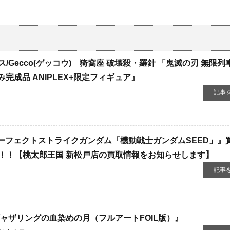
ecco(ゲッコウ) 猗窩座 ​破壊殺・羅針 ​「鬼滅の刃 ​無限列車
済み完成品 ​ANIPLEX+限定フィギュア』
記事
0 パーフェクトストライクガンダム「機動戦士ガンダムSEED」』
！！【桃太郎王国 新松戸店の買取情報をお知らせします】
記事
ャザリングの血染めの月（フルアートFOIL版）』