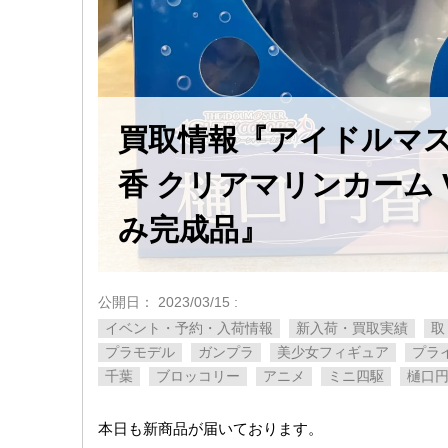
買取情報『アイドルマス
香 ​クリアマリンカーム ​Ve
み完成品』
公開日：
2023/03/15
:
イベント・予約・入荷情報
新入荷・買取実績
取
プラモデル
ガンプラ
美少女フィギュア
プラ
千葉
ブロッコリー
アニメ
ミニ四駆
樋口
本日も新商品が届いております。