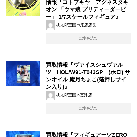
情報『コトブキヤ アグネスタキ
オン 「ウマ娘 プリティーダービ
ー」 1/7スケールフィギュア』
桃太郎王国市原店店長
記事を読む
買取情報『ヴァイスシュヴァル
ツ HOL/W91-T043SP：(ホロ) ​サ
ンオイル ​癒月ちょこ(箔押しサイ
ン入り)』
桃太郎王国木更津店
記事を読む
買取情報『フィギュアーツZERO