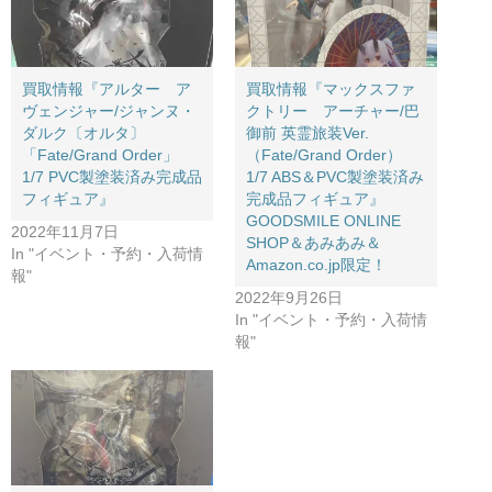
買取情報『アルター ア
買取情報『マックスファ
ヴェンジャー/ジャンヌ・
クトリー アーチャー/巴
ダルク〔オルタ〕 ​
御前 英霊旅装Ver.
「Fate/Grand ​Order」 ​
（Fate/Grand ​Order） ​
1/7 ​PVC製塗装済み完成品
1/7 ​ABS＆PVC製塗装済み
フィギュア』
完成品フィギュア』​
GOODSMILE ​ONLINE ​
2022年11月7日
SHOP＆あみあみ＆
In "イベント・予約・入荷情
Amazon.co.jp限定！
報"
2022年9月26日
In "イベント・予約・入荷情
報"