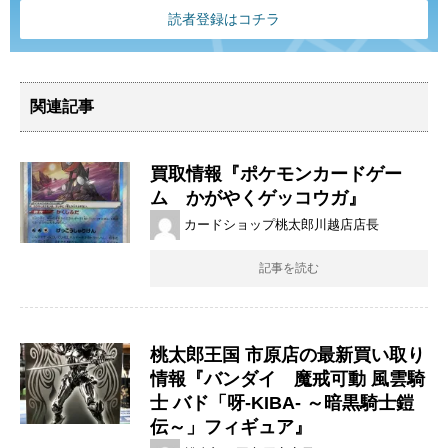
読者登録はコチラ
関連記事
買取情報『ポケモンカードゲー
ム かがやくゲッコウガ』
カードショップ桃太郎川越店店長
記事を読む
桃太郎王国 市原店の最新買い取り
情報『バンダイ 魔戒可動 風雲騎
士 バド「呀-KIBA- ～暗黒騎士鎧
伝～」フィギュア』