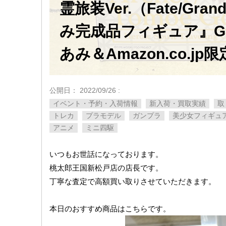
霊旅装Ver.（Fate/Grand
み完成品フィギュア』​GOOD
あみ＆Amazon.co.jp
公開日：
2022/09/26
:
イベント・予約・入荷情報
新入荷・買取実績
取
トレカ
プラモデル
ガンプラ
美少女フィギュ
アニメ
ミニ四駆
いつもお世話になっております。
桃太郎王国新松戸店の店長です。
丁寧な査定で高額買い取りさせていただきます。
本日のおすすめ商品はこちらです。