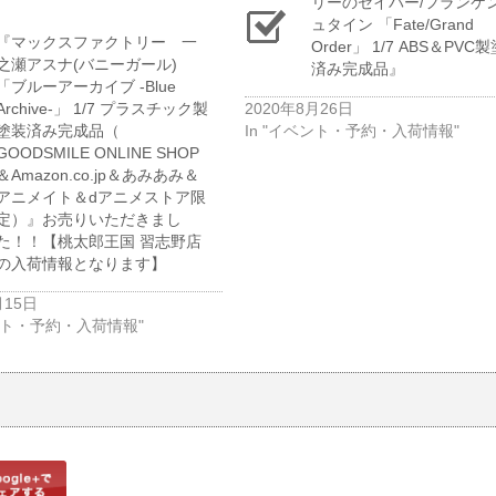
リーのセイバー/フランケ
ュタイン ​「Fate/Grand ​
『マックスファクトリー 一
Order」 ​1/7 ​ABS＆PVC
之瀬アスナ(バニーガール) ​
済み完成品』
「ブルーアーカイブ ​-Blue ​
Archive-」 ​1/7 ​プラスチック製
2020年8月26日
塗装済み完成品（​
In "イベント・予約・入荷情報"
GOODSMILE ​ONLINE ​SHOP
＆Amazon.co.jp＆あみあみ＆
アニメイト＆dアニメストア限
定）』お売りいただきまし
た！！【桃太郎王国 習志野店
の入荷情報となります】
月15日
ベント・予約・入荷情報"