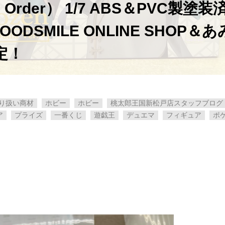
 ​Order） ​1/7 ​ABS＆PVC製塗装
SMILE ​ONLINE ​SHOP＆あ
限定！
り扱い商材
ホビー
ホビー
桃太郎王国新松戸店スタッフブログ
ア
プライズ
一番くじ
遊戯王
デュエマ
フィギュア
ポ