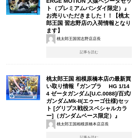
ERGE ​MOTION ​大猿ベジータセッ
ト（プレミアムバンダイ限定）』
お売りいただきました！！【桃太
郎王国 習志野店の入荷情報となり
ます】
桃太郎王国習志野店店長
記事を読む
桃太郎王国 相模原橋本店の最新買
い取り情報『ガンプラ ​HG 1/14
4 ゼータガンダム[U.C.0088]/百式/
ガンダムMk-II(エゥーゴ仕様)セッ
ト [グリプス戦役スペシャルカラ
ー]（ガンダムベース限定）』
桃太郎王国相模原橋本店店長
記事を読む