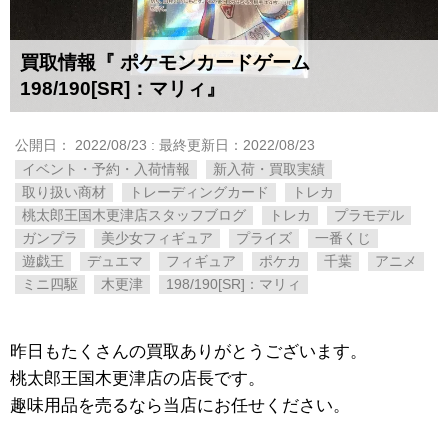
買取情報『 ポケモンカードゲーム
198/190[SR]：マリィ』
公開日：
2022/08/23
: 最終更新日：2022/08/23
イベント・予約・入荷情報
新入荷・買取実績
取り扱い商材
トレーディングカード
トレカ
桃太郎王国木更津店スタッフブログ
トレカ
プラモデル
ガンプラ
美少女フィギュア
プライズ
一番くじ
遊戯王
デュエマ
フィギュア
ポケカ
千葉
アニメ
ミニ四駆
木更津
198/190[SR]：マリィ
昨日もたくさんの買取ありがとうございます。
桃太郎王国木更津店の店長です。
趣味用品を売るなら当店にお任せください。