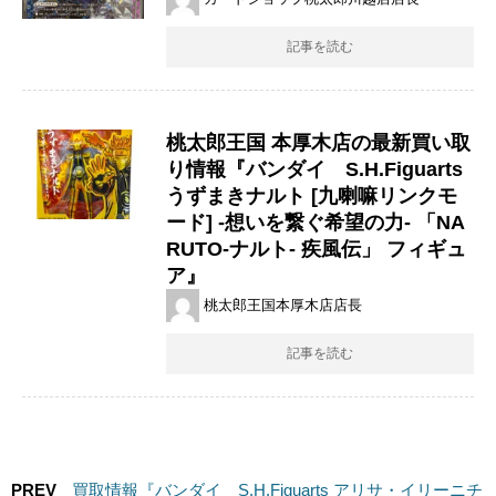
記事を読む
桃太郎王国 本厚木店の最新買い取
り情報『バンダイ S.H.Figuarts
うずまきナルト [九喇嘛リンクモ
ード] -想いを繋ぐ希望の力- 「NA
RUTO-ナルト- 疾風伝」 フィギュ
ア』
桃太郎王国本厚木店店長
記事を読む
PREV
買取情報『バンダイ S.H.Figuarts ​アリサ・イリーニチ