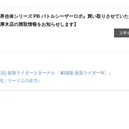
​全界合体シリーズ ​PB ​バトルシーザーロボ』買い取りさせてい
本厚木店の買取情報をお知らせします】
記事
彫製法) ​仮面ライダーエターナル ​「劇場版 ​仮面ライダーW」』
SR]：リーリエの全力』