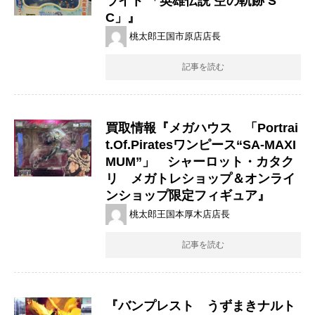
ライト ​「英雄伝説 ​空の軌跡 ​S
C」』
桃太郎王国市原店店長
記事を読む
買取情報『メガハウス 「Portrai
t.Of.Piratesワンピース“SA-MAXI
MUM”」 シャーロット・カタク
リ メガトレショップ＆オンライ
ンショップ限定フィギュア』
桃太郎王国本厚木店店長
記事を読む
『バンプレスト うずまきナルト ​