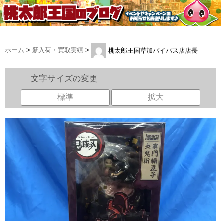
ホーム
>
新入荷・買取実績
>
桃太郎王国草加バイパス店店長
文字サイズの変更
標準
拡大