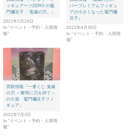
ィギュアーツZERO の竈
パープレミアムフィギュ
門禰豆子 ​「鬼滅の刃」』
アの小さくなった竈門禰
豆子』
2021年2月24日
In "イベント・予約・入荷情
2021年4月30日
報"
In "イベント・予約・入荷情
報"
買取情報『一番くじ ​鬼滅
の刃 ​～黎明に刃を持て～
のＤ賞 竈門禰豆子フィ
ギュア』
2021年7月3日
In "イベント・予約・入荷情
報"