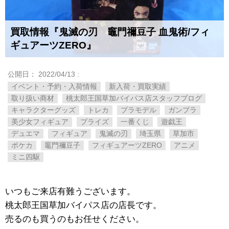
買取情報『鬼滅の刃 竈門禰豆子 ​血鬼術/フィ
ギュアーツZERO』
公開日：
2022/04/13
:
イベント・予約・入荷情報
新入荷・買取実績
取り扱い商材
桃太郎王国草加バイパス店スタッフブログ
キャラクターグッズ
トレカ
プラモデル
ガンプラ
美少女フィギュア
プライズ
一番くじ
遊戯王
デュエマ
フィギュア
鬼滅の刃
埼玉県
草加市
ポケカ
竈門禰豆子
フィギュアーツZERO
アニメ
ミニ四駆
いつもご来店有難うございます。
桃太郎王国草加バイパス店の店長です。
売るのも買うのもお任せください。