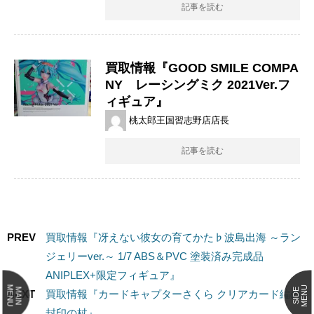
記事を読む
買取情報『GOOD ​SMILE ​COMPA
NY レーシングミク ​2021Ver.フ
ィギュア』
桃太郎王国習志野店店長
記事を読む
PREV
買取情報『冴えない彼女の育てかた♭波島出海 ​～ラン
ジェリーver.～ ​1/7 ​ABS＆PVC ​塗装済み完成品 ​
ANIPLEX+限定フィギュア』
MENU
MENU
MAIN
SIDE
NEXT
買取情報『カードキャプターさくら ​クリアカード編の
封印の杖』