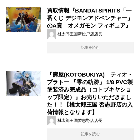
買取情報『BANDAI ​SPIRITS「一
番くじ ​デジモンアドベンチャー」
のA賞 オメガモン ​フィギュア』
桃太郎王国新松戸店店長
記事を読む
『壽屋(KOTOBUKIYA) ティオ・
プラトー ​「零の軌跡」 ​1/8 ​PVC製
塗装済み完成品（コトブキヤショ
ップ限定）』お売りいただきまし
た！！【桃太郎王国 習志野店の入
荷情報となります】
桃太郎王国習志野店店長
記事を読む