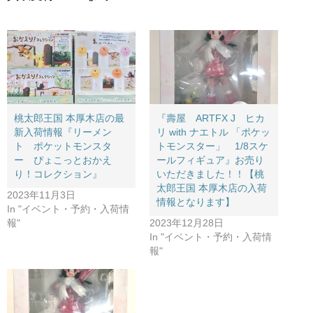
桃太郎王国 本厚木店の最
『壽屋 ARTFX J ヒカ
新入荷情報『リーメン
リ with ナエトル 「ポケッ
ト ポケットモンスタ
トモンスター」 1/8スケ
ー ぴょこっとおかえ
ールフィギュア』お売り
り！コレクション』
いただきました！！【桃
太郎王国 本厚木店の入荷
2023年11月3日
情報となります】
In "イベント・予約・入荷情
報"
2023年12月28日
In "イベント・予約・入荷情
報"