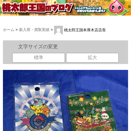
ホーム
>
新入荷・買取実績
>
桃太郎王国本厚木店店長
文字サイズの変更
標準
拡大