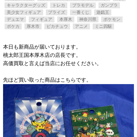
キャラクターグッズ
トレカ
プラモデル
ガンプラ
美少女フィギュア
プライズ
一番くじ
遊戯王
デュエマ
フィギュア
本厚木
神奈川県
ポケモン
ポケカ
厚木市
ピカチュウ
アニメ
ミニ四駆
本日も新商品が届いております。
桃太郎王国本厚木店の店長です。
高価買取と言えば当店にお任せください。
先ほど買い取った商品はこちらです。