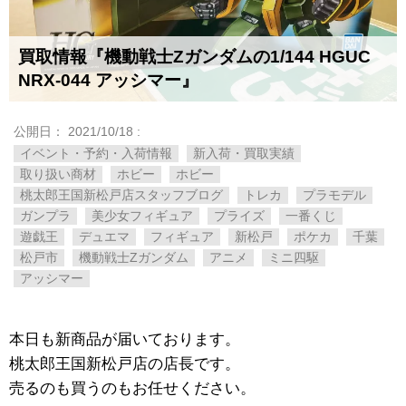
買取情報『機動戦士Zガンダムの1/144 ​HGUC ​
NRX-044 ​アッシマー』
公開日：
2021/10/18
:
イベント・予約・入荷情報
新入荷・買取実績
取り扱い商材
ホビー
ホビー
桃太郎王国新松戸店スタッフブログ
トレカ
プラモデル
ガンプラ
美少女フィギュア
プライズ
一番くじ
遊戯王
デュエマ
フィギュア
新松戸
ポケカ
千葉
松戸市
機動戦士Zガンダム
アニメ
ミニ四駆
​アッシマー
本日も新商品が届いております。
桃太郎王国新松戸店の店長です。
売るのも買うのもお任せください。