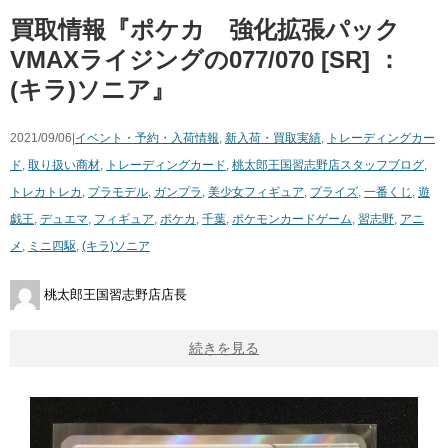
買取情報『ポケカ 強化拡張パック
VMAXライジングの077/070 ​[SR] ​： ​
(キラ)ソニア』
2021/09/06|
イベント・予約・入荷情報
,
新入荷・買取実績
,
トレーディングカー
ド
,
取り扱い商材
,
トレーディングカード
,
桃太郎王国習志野店スタッフブログ
,
トレカ
トレカ
,
プラモデル
,
ガンプラ
,
美少女フィギュア
,
プライズ
,
一番くじ
,
遊
戯王
,
デュエマ
,
フィギュア
,
ポケカ
,
千葉
,
ポケモンカードゲーム
,
習志野
,
アニ
メ
,
ミニ四駆
,
(キラ)ソニア
桃太郎王国習志野店店長
続きを見る