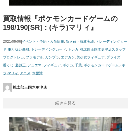
買取情報『ポケモンカードゲームの
198/190[SR]：(キラ)マリィ』
2021/09/06|
イベント・予約・入荷情報
,
新入荷・買取実績
,
トレーディングカー
ド
,
取り扱い商材
,
トレーディングカード
,
トレカ
,
桃太郎王国木更津店スタッフ
ブログ
トレカ
,
プラモデル
,
ガンプラ
,
エアガン
,
美少女フィギュア
,
プライズ
,
一
番くじ
,
遊戯王
,
デュエマ
,
フィギュア
,
ポケカ
,
千葉
,
ポケモンカードゲーム
,
(キ
ラ)マリィ
,
アニメ
,
木更津
桃太郎王国木更津店
続きを見る