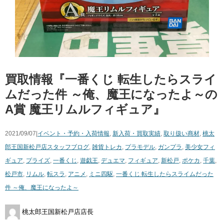
買取情報『一番くじ ​転生したらスライ
ムだった件 ​～俺、魔王になったよ～の
​A賞 ​魔王リムルフィギュア』
2021/09/07|
イベント・予約・入荷情報
,
新入荷・買取実績
,
取り扱い商材
,
桃太
郎王国新松戸店スタッフブログ
,
雑貨
トレカ
,
プラモデル
,
ガンプラ
,
美少女フィ
ギュア
,
プライズ
,
一番くじ
,
遊戯王
,
デュエマ
,
フィギュア
,
新松戸
,
ポケカ
,
千葉
,
松戸市
,
リムル
,
転スラ
,
アニメ
,
ミニ四駆
,
一番くじ ​転生したらスライムだった
件 ​～俺、魔王になったよ～
桃太郎王国新松戸店店長