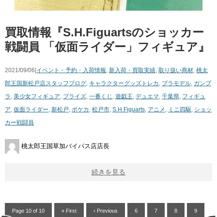
買取情報『S.H.Figuartsのショッカー
戦闘員 ​「仮面ライダー」フィギュア』
2021/09/06|
イベント・予約・入荷情報
,
新入荷・買取実績
,
取り扱い商材
,
桃太
郎王国新松戸店スタッフブログ
,
キャラクターグッズ
トレカ
,
プラモデル
,
ガンプ
ラ
,
美少女フィギュア
,
プライズ
,
一番くじ
,
遊戯王
,
デュエマ
,
千葉県
,
フィギュ
ア
,
仮面ライダー
,
新松戸
,
ポケカ
,
松戸市
,
S.H.Figuarts
,
アニメ
,
ミニ四駆
,
ショッ
カー戦闘員
桃太郎王国草加バイパス店店長
続きを見る
Page 10 of 10
« First
‹ Previous
6
7
8
9