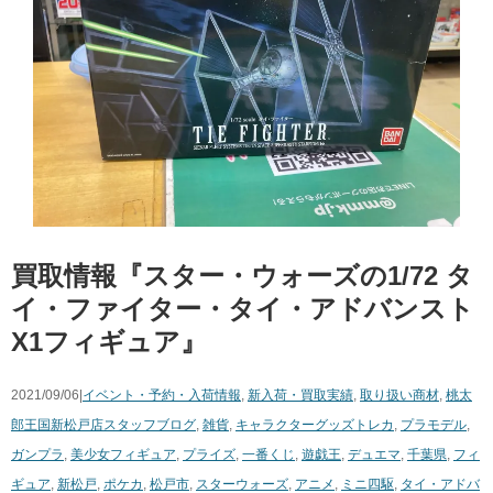
買取情報『スター・ウォーズの1/72 ​タ
イ・ファイター・タイ・アドバンスト
X1フィギュア』
2021/09/06|
イベント・予約・入荷情報
,
新入荷・買取実績
,
取り扱い商材
,
桃太
郎王国新松戸店スタッフブログ
,
雑貨
,
キャラクターグッズ
トレカ
,
プラモデル
,
ガンプラ
,
美少女フィギュア
,
プライズ
,
一番くじ
,
遊戯王
,
デュエマ
,
千葉県
,
フィ
ギュア
,
新松戸
,
ポケカ
,
松戸市
,
スターウォーズ
,
アニメ
,
ミニ四駆
,
​タイ・アドバ