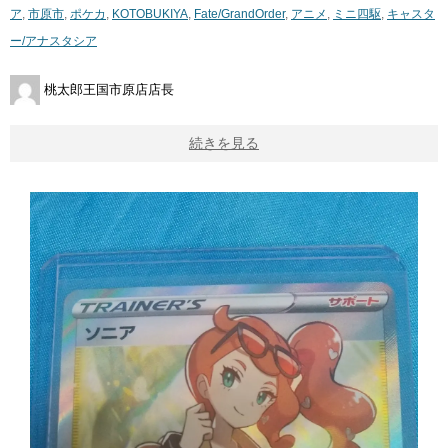
ア
,
市原市
,
ポケカ
,
KOTOBUKIYA
,
Fate/GrandOrder
,
アニメ
,
ミニ四駆
,
キャスタ
ー/アナスタシア
桃太郎王国市原店店長
続きを見る