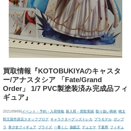
買取情報『KOTOBUKIYAのキャスタ
ー/アナスタシア ​「Fate/Grand ​
Order」 ​1/7 ​PVC製塗装済み完成品フィ
ギュア』
2021/09/06|
イベント・予約・入荷情報
,
新入荷・買取実績
,
取り扱い商材
,
桃太
郎王国市原店スタッフブログ
,
キャラクターグッズ
トレカ
,
プラモデル
,
ガンプ
ラ
,
美少女フィギュア
,
プライズ
,
一番くじ
,
遊戯王
,
デュエマ
,
千葉県
,
フィギュ