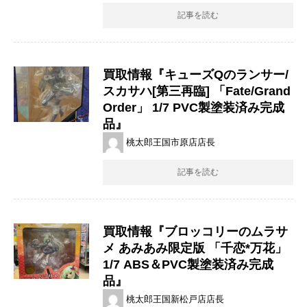
記事を読む
買取情報『キューズQのランサー/
スカサハ[第三再臨] ​「Fate/Grand
​Order」 ​1/7 ​PVC製塗装済み完成
品』
桃太郎王国市原店店長
記事を読む
買取情報『ブロッコリーのムラサ
メ ​あみあみ限定版 ​「千恋*万花」 ​
1/7 ​ABS＆PVC製塗装済み完成
品』
桃太郎王国新松戸店店長