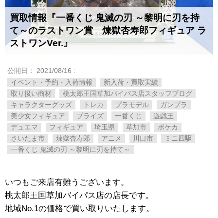
買取情報『一番くじ ​鬼滅の刃 ​～黎明に刃を持
て～のラストワン賞 煉獄杏寿郎フィギュア ​ラ
ストワンVer.』
公開日：
2021/08/16
:
イベント・予約・入荷情報
新入荷・買取実績
取り扱い商材
桃太郎王国草加バイパス店スタッフブログ
キャラクターグッズ
トレカ
プラモデル
ガンプラ
美少女フィギュア
プライズ
一番くじ
遊戯王
デュエマ
フィギュア
埼玉県
草加市
ポケカ
さいたま市
煉獄杏寿郎
アニメ
川口市
ミニ四駆
一番くじ ​鬼滅の刃 ​～黎明に刃を持て～
いつもご来店有難うございます。
桃太郎王国草加バイパス店の店長です。
地域No.1の価格で買い取りいたします。