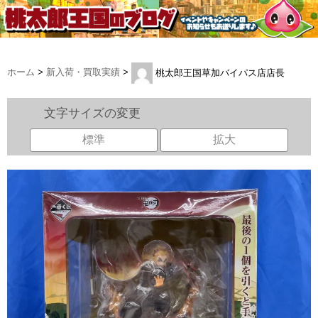
ホーム
>
新入荷・買取実績
>
桃太郎王国草加バイパス店店長
文字サイズの変更
標準
拡大