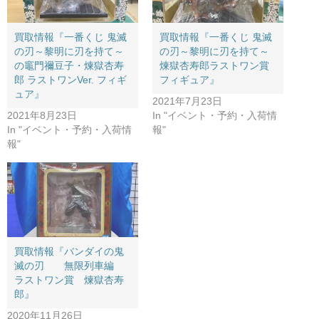
買取情報『一番くじ ​鬼滅
買取情報『一番くじ ​鬼滅
の刃～黎明に刃を持て～
の刃～黎明に刃を持て～
の竈門禰豆子・煉獄杏寿
煉獄杏寿郎ラストワン賞 ​
郎 ​ラストワンVer. フィギ
フィギュア』
ュア』
2021年7月23日
2021年8月23日
In "イベント・予約・入荷情
In "イベント・予約・入荷情
報"
報"
買取情報『バンダイの鬼
滅の刃 無限列車編
ラストワン賞 煉獄杏寿
郎』
2020年11月26日