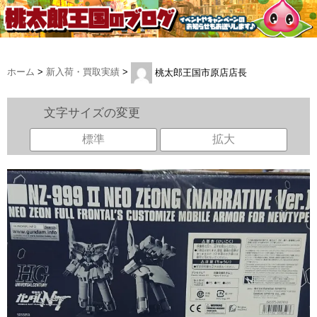
ホーム
>
新入荷・買取実績
>
桃太郎王国市原店店長
文字サイズの変更
標準
拡大