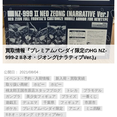
買取情報『プレミアムバンダイ限定のHG ​NZ-
999-2 ​IIネオ・ジオング(ナラティブVer.)』
公開日：
2021/08/04
:
イベント・予約・入荷情報
新入荷・買取実績
取り扱い商材
ホビー
ホビー
桃太郎王国市原店スタッフブログ
トレカ
プラモデル
ガンプラ
美少女フィギュア
プライズ
一番くじ
遊戯王
デュエマ
千葉県
フィギュア
市原市
ポケカ
プレミアムバンダイ限定
アニメ
ミニ四駆
IIネオ・ジオング（ナラティブVer）