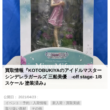
買取情報『KOTOBUKIYAのアイドルマスター
シンデレラガールズ ​三船美優 -off ​stage- ​1/8
スケール ​塗装済み』
公開日：
2021/04/23
:
イベント・予約・入荷情報
新入荷・買取実績
取り扱い商材
その他