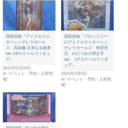
買取情報『アイドルマス
買取情報『ブロッコリー
ターシンデレラガール
のアイドルマスターシン
ズ 高垣楓 ​甘美なる姫君
デレラガールズ 依田芳
Ver.1/8スケールフィギュ
乃 わだつみの導き手
ア』
ver. 1/7スケールフィギ
ュア』
2021年5月26日
In "イベント・予約・入荷情
2021年2月5日
報"
In "イベント・予約・入荷情
報"
買取情報『PLUMの遊佐