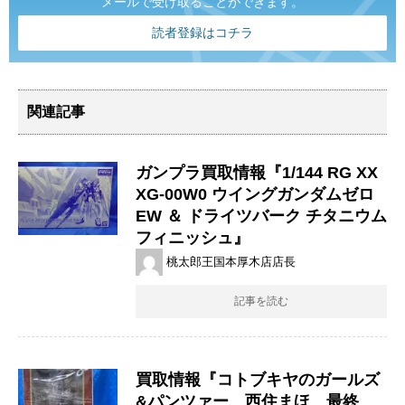
メールで受け取ることができます。
読者登録はコチラ
関連記事
ガンプラ買取情報『1/144 ​RG ​XX
XG-00W0 ​ウイングガンダムゼロ ​
EW ​＆ ​ドライツバーク ​チタニウム
フィニッシュ』
桃太郎王国本厚木店店長
記事を読む
買取情報『コトブキヤのガールズ
&パンツァー 西住まほ 最終