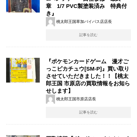
章 1/7 ​PVC製塗装済み 特典付
き』
桃太郎王国草加バイパス店店長
記事を読む
『ポケモンカードゲーム 漫才ご
っこピカチュウ[SM-P]』買い取り
させていただきました！！【桃太
郎王国 市原店の買取情報をお知ら
せします】
桃太郎王国市原店店長
記事を読む