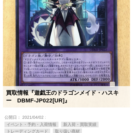
買取情報『遊戯王のドラゴンメイド・ハスキ
ー DBMF-JP022[UR]』
公開日：
2021/04/02
:
イベント・予約・入荷情報
新入荷・買取実績
トレーディングカード
取り扱い商材