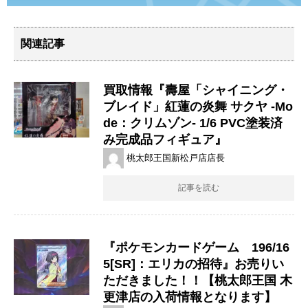
関連記事
買取情報『壽屋「シャイニング・
ブレイド」紅蓮の炎舞 ​サクヤ ​-Mo
de：クリムゾン- ​1/6 ​PVC塗装済
み完成品フィギュア』
桃太郎王国新松戸店店長
記事を読む
『ポケモンカードゲーム 196/16
5[SR]：エリカの招待』お売りい
ただきました！！【桃太郎王国 木
更津店の入荷情報となります】