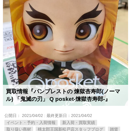
買取情報『バンプレストの 煉獄杏寿郎(ノーマ
ル) ​「鬼滅の刃」 ​Q ​posket-煉獄杏寿郎-』
公開日：
2021/04/02
: 最終更新日：2021/04/02
イベント・予約・入荷情報
新入荷・買取実績
取り扱い商材
桃太郎王国新松戸店スタッフブログ
雑貨