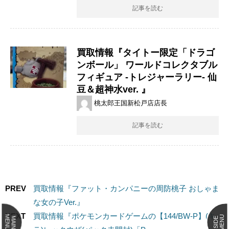
記事を読む
買取情報『タイトー限定「ドラゴ
ンボール」 ​ワールドコレクタブル
フィギュア ​-トレジャーラリー- ​仙
豆＆超神水ver. ​』
桃太郎王国新松戸店店長
記事を読む
PREV
買取情報『ファット・カンパニーの周防桃子 ​おしゃま
な女の子Ver.』
NEXT
買取情報『ポケモンカードゲームの【144/BW-P】(キ
MENU
MENU
MAIN
SIDE