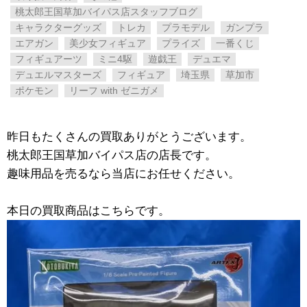
桃太郎王国草加バイパス店スタッフブログ
キャラクターグッズ
トレカ
プラモデル
ガンプラ
エアガン
美少女フィギュア
プライズ
一番くじ
フィギュアーツ
ミニ4駆
遊戯王
デュエマ
デュエルマスターズ
フィギュア
埼玉県
草加市
ポケモン
リーフ ​with ​ゼニガメ
昨日もたくさんの買取ありがとうございます。
桃太郎王国草加バイパス店の店長です。
趣味用品を売るなら当店にお任せください。
本日の買取商品はこちらです。