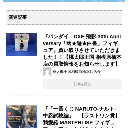
関連記事
『バンダイ DXF-飛影-30th Anni
versary「幽★遊★白書」フィギ
ュア』買い取りさせていただきま
した！！【桃太郎王国 相模原橋本
店の買取情報をお知らせします】
桃太郎王国相模原橋本店店長
記事を読む
『「一番くじ NARUTO-ナルト-
中忍試験編」 【ラストワン賞】
我愛羅 MASTERLISE フィギュ