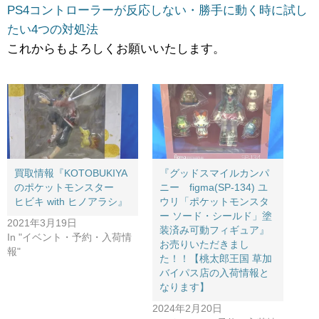
PS4コントローラーが反応しない・勝手に動く時に試し
たい4つの対処法
これからもよろしくお願いいたします。
買取情報『KOTOBUKIYA
『グッドスマイルカンパ
のポケットモンスター
ニー figma(SP-134) ユ
ヒビキ ​with ​ヒノアラシ』
ウリ「ポケットモンスタ
ー ソード・シールド」塗
2021年3月19日
装済み可動フィギュア』
In "イベント・予約・入荷情
お売りいただきまし
報"
た！！【桃太郎王国 草加
バイパス店の入荷情報と
なります】
2024年2月20日