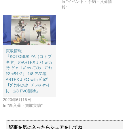
In "イベント・予約・入荷情
報"
買取情報
『KOTOBUKIYA（コトブ
キヤ）のARTFX ​J ​ﾒｲ ​with ​
ﾂﾀｰｼﾞｬ ​「ﾎﾟｹｯﾄﾓﾝｽﾀｰ ​ﾌﾞﾗｯ
ｸ2･ﾎﾜｲﾄ2」 ​1/8 ​PVC製
ARTFX ​J ​ﾄｳｺ ​with ​ﾎﾟｶﾌﾞ ​
「ﾎﾟｹｯﾄﾓﾝｽﾀｰ ​ﾌﾞﾗｯｸ･ﾎﾜｲ
ﾄ」 ​1/8 ​PVC製塗』
2020年6月15日
In "新入荷・買取実績"
記事を気に入ったらシェアをしてね