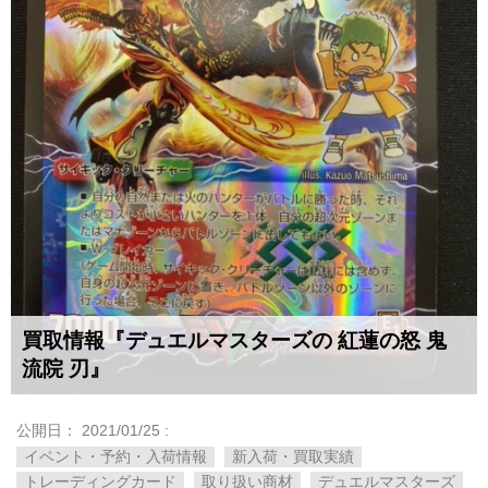
買取情報『デュエルマスターズの 紅蓮の怒 ​鬼
流院 ​刃』
公開日：
2021/01/25
:
イベント・予約・入荷情報
新入荷・買取実績
トレーディングカード
取り扱い商材
デュエルマスターズ