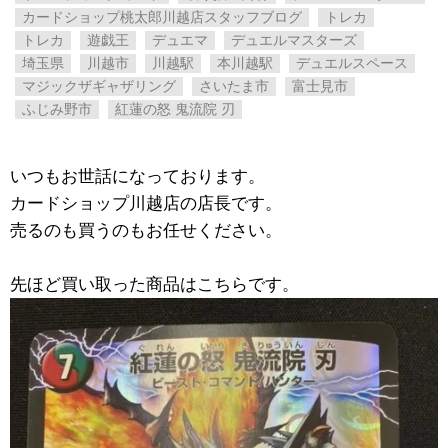
カードショップ桃太郎川越店スタッフブログ
トレカ
トレカ
遊戯王
デュエマ
デュエルマスターズ
埼玉県
川越市
川越駅
本川越駅
デュエルスペース
マジックザギャザリング
さいたま市
富士見市
ふじみ野市
紅蓮の怒 ​鬼流院 ​刃
いつもお世話になっております。
カードショップ川越店の店長です。
売るのも買うのもお任せください。
先ほど買い取った商品はこちらです。