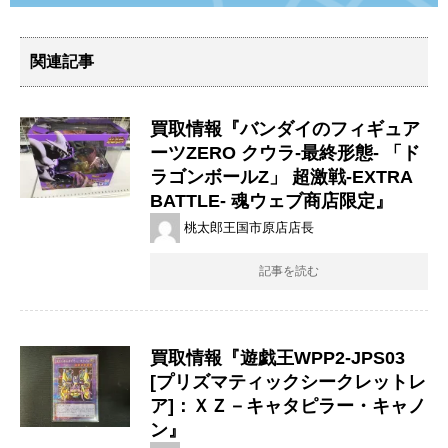
関連記事
買取情報『バンダイのフィギュア
ーツZERO ​クウラ-最終形態- ​「ド
ラゴンボールZ」 ​超激戦-EXTRA ​
BATTLE- ​魂ウェブ商店限定』
桃太郎王国市原店店長
記事を読む
買取情報『遊戯王WPP2-JPS03
[プリズマティックシークレットレ
ア]：ＸＺ－キャタピラー・キャノ
ン』