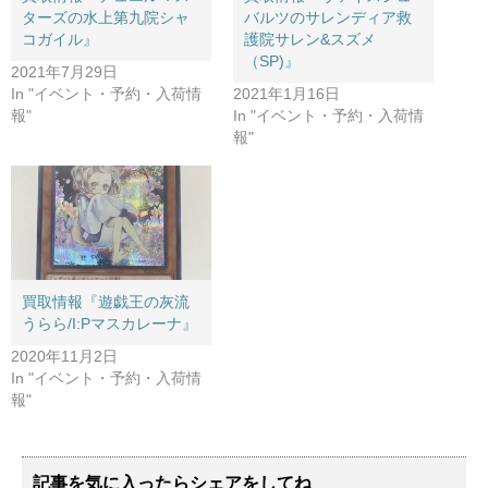
ターズの水上第九院シャ
バルツのサレンディア救
コガイル』
護院サレン&スズメ
（SP)』
2021年7月29日
In "イベント・予約・入荷情
2021年1月16日
報"
In "イベント・予約・入荷情
報"
買取情報『遊戯王の灰流
うらら/I:Pマスカレーナ』
2020年11月2日
In "イベント・予約・入荷情
報"
記事を気に入ったらシェアをしてね