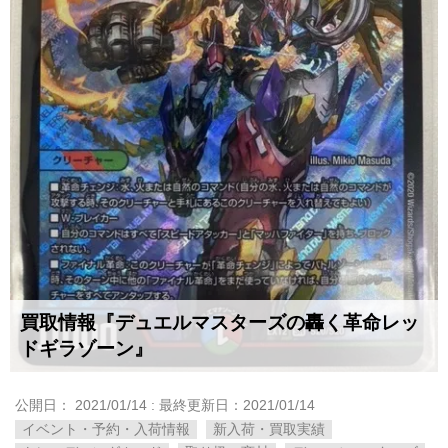
買取情報『デュエルマスターズの轟く革命レッ
ドギラゾーン』
公開日：
2021/01/14
: 最終更新日：2021/01/14
イベント・予約・入荷情報
新入荷・買取実績