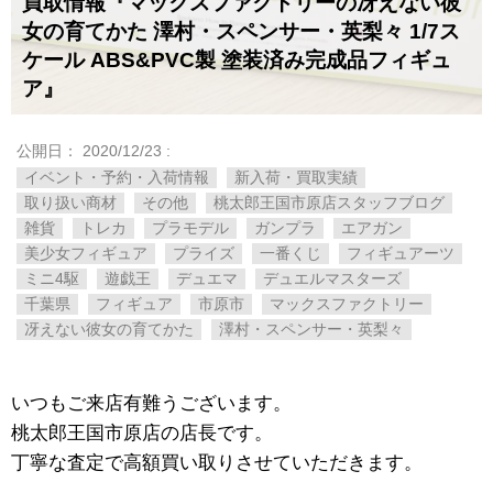
買取情報『マックスファクトリーの冴えない彼
女の育てかた ​澤村・スペンサー・英梨々 ​1/7ス
ケール ​ABS&PVC製 ​塗装済み完成品フィギュ
ア』
公開日：
2020/12/23
:
イベント・予約・入荷情報
新入荷・買取実績
取り扱い商材
その他
桃太郎王国市原店スタッフブログ
雑貨
トレカ
プラモデル
ガンプラ
エアガン
美少女フィギュア
プライズ
一番くじ
フィギュアーツ
ミニ4駆
遊戯王
デュエマ
デュエルマスターズ
千葉県
フィギュア
市原市
マックスファクトリー
冴えない彼女の育てかた
澤村・スペンサー・英梨々
いつもご来店有難うございます。
桃太郎王国市原店の店長です。
丁寧な査定で高額買い取りさせていただきます。