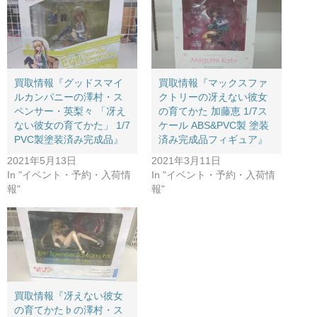
買取情報『グッドスマイ
買取情報『マックスファ
ルカンパニーの澤村・ス
クトリーの冴えない彼女
ペンサー・英梨々 ​「冴え
の育てかた ​加藤恵 ​1/7ス
ない彼女の育てかた」 ​1/7
ケール ​ABS&PVC製 ​塗装
​PVC製塗装済み完成品』
済み完成品フィギュア』
2021年5月13日
2021年3月11日
In "イベント・予約・入荷情
In "イベント・予約・入荷情
報"
報"
買取情報『冴えない彼女
の育てかた♭の澤村・ス