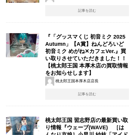
記事を読む
『「グッスマくじ 初音ミク 2025
Autumn」【A賞】ねんどろいど
初音ミク めがね✕カフェVer.』買
い取りさせていただきました！！
【桃太郎王国 本厚木店の買取情報
をお知らせします】
桃太郎王国本厚木店店長
記事を読む
桃太郎王国 習志野店の最新買い取
り情報『ウェーブ(WAVE) ［は
んなり京娘］小早川 紗枝「アイド