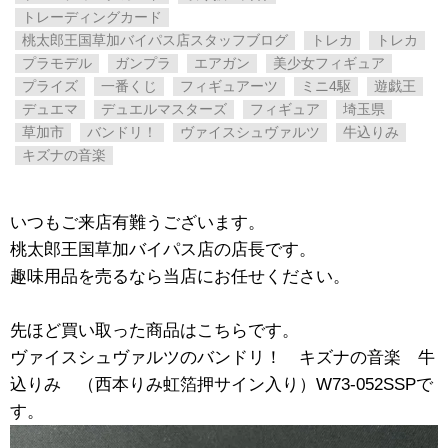
トレーディングカード
桃太郎王国草加バイパス店スタッフブログ
トレカ
トレカ
プラモデル
ガンプラ
エアガン
美少女フィギュア
プライズ
一番くじ
フィギュアーツ
ミニ4駆
遊戯王
デュエマ
デュエルマスターズ
フィギュア
埼玉県
草加市
バンドリ！
ヴァイスシュヴァルツ
牛込りみ
キズナの音楽
いつもご来店有難うございます。
桃太郎王国草加バイパス店の店長です。
趣味用品を売るなら当店にお任せください。
先ほど買い取った商品はこちらです。
ヴァイスシュヴァルツのバンドリ！ キズナの音楽 牛
込りみ （西本りみ虹箔押サイン入り）W73-052SSPで
す。