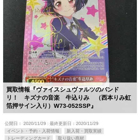
買取情報『ヴァイスシュヴァルツのバンド
リ！ キズナの音楽 牛込りみ （西本りみ虹
箔押サイン入り）W73-052SSP』
公開日：
2020/11/29
: 最終更新日：2020/11/29
イベント・予約・入荷情報
新入荷・買取実績
トレーディングカード
取り扱い商材