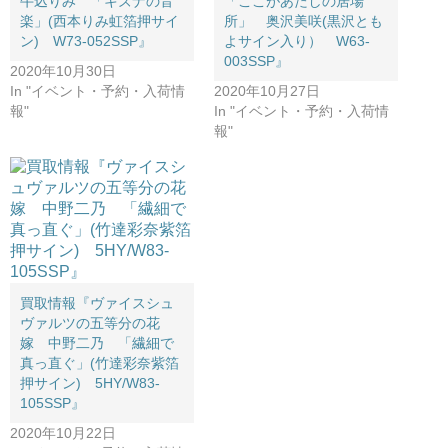
牛込りみ 「キズナの音
「ここがあたしの居場
楽」(西本りみ虹箔押サイ
所」 奥沢美咲(黒沢とも
ン) W73-052SSP』
よサイン入り） W63-
003SSP』
2020年10月30日
In "イベント・予約・入荷情
2020年10月27日
報"
In "イベント・予約・入荷情
報"
買取情報『ヴァイスシュ
ヴァルツの五等分の花
嫁 中野二乃 「繊細で
真っ直ぐ」(竹達彩奈紫箔
押サイン) 5HY/W83-
105SSP』
2020年10月22日