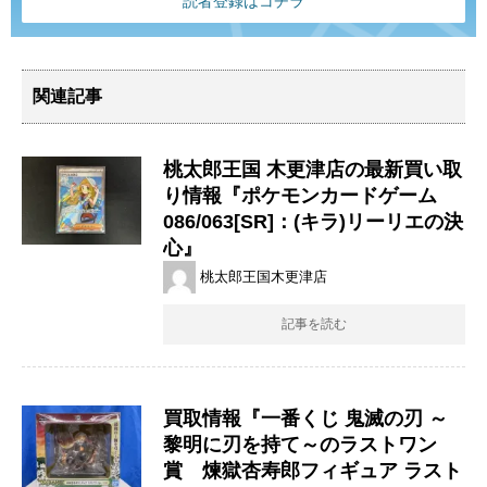
読者登録はコチラ
関連記事
桃太郎王国 木更津店の最新買い取
り情報『ポケモンカードゲーム
086/063[SR]：(キラ)リーリエの決
心』
桃太郎王国木更津店
記事を読む
買取情報『一番くじ ​鬼滅の刃 ​～
黎明に刃を持て～のラストワン
賞 煉獄杏寿郎フィギュア ​ラスト