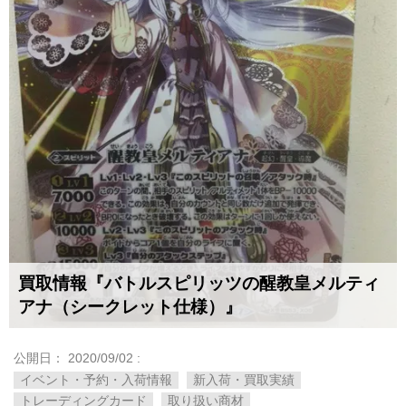
買取情報『バトルスピリッツの醒教皇メルティ
アナ（シークレット仕様）』
公開日：
2020/09/02
:
イベント・予約・入荷情報
新入荷・買取実績
トレーディングカード
取り扱い商材