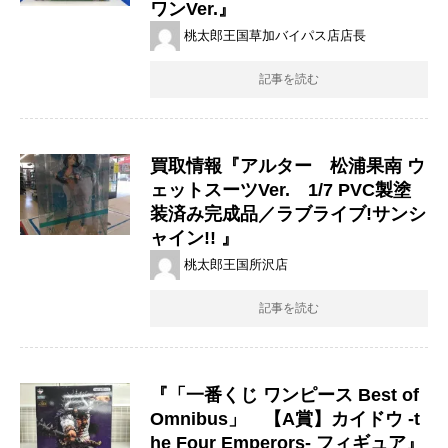
ワンVer.』
桃太郎王国草加バイパス店店長
記事を読む
買取情報『アルター 松浦果南 ウ
ェットスーツVer. 1/7 PVC製塗
装済み完成品／ラブライブ!サンシ
ャイン!! 』
桃太郎王国所沢店
記事を読む
『「一番くじ ​ワンピース ​Best ​of ​
Omnibus」 【A賞】カイドウ ​-t
he ​Four ​Emperors- ​フィギュア』