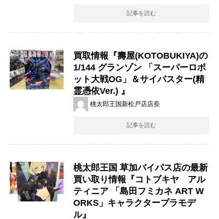
記事を読む
買取情報『壽屋(KOTOBUKIYA)の
1/144 ​グランゾン ​「スーパーロボ
ット大戦OG」＆サイバスター(精
霊憑依Ver.) ​』
桃太郎王国新松戸店店長
記事を読む
桃太郎王国 草加バイパス店の最新
買い取り情報『コトブキヤ アル
ティニア ​「島田フミカネ ART W
ORKS」キャラクタープラモデ
ル』