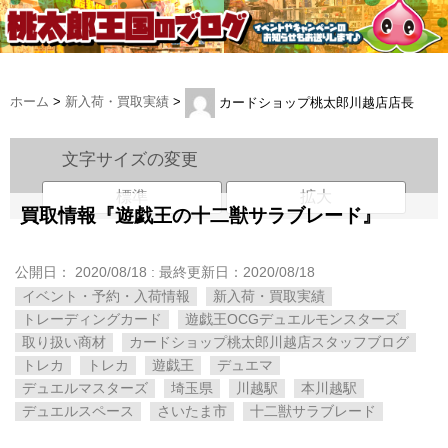
ホーム
>
新入荷・買取実績
>
カードショップ桃太郎川越店店長
文字サイズの変更
標準
拡大
買取情報『遊戯王の十二獣サラブレード』
公開日：
2020/08/18
: 最終更新日：2020/08/18
イベント・予約・入荷情報
新入荷・買取実績
トレーディングカード
遊戯王OCGデュエルモンスターズ
取り扱い商材
カードショップ桃太郎川越店スタッフブログ
トレカ
トレカ
遊戯王
デュエマ
デュエルマスターズ
埼玉県
川越駅
本川越駅
デュエルスペース
さいたま市
十二獣サラブレード