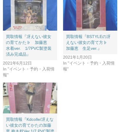
買取情報『冴えない彼女
買取情報『BSTYLEの冴
の育てかた♭ 加藤恵
えない彼女の育て方♭
水着ver. 1/7PVC製塗装
加藤恵 生足ver.』
済み完成品』
2021年1月20日
2021年6月12日
In "イベント・予約・入荷情
In "イベント・予約・入荷情
報"
報"
買取情報『​Kdcolle/冴えな
い彼女の育てかたの加藤
恵 ​抱き枕Ver.1/7 ​PVC製塗