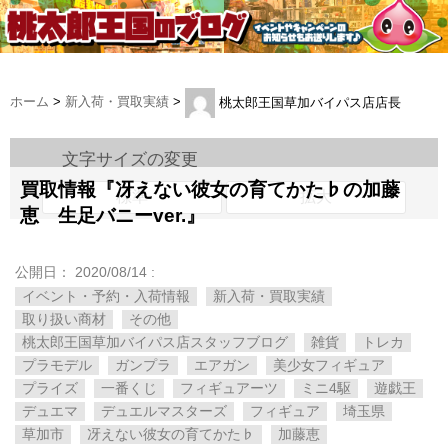
ホーム
>
新入荷・買取実績
>
桃太郎王国草加バイパス店店長
文字サイズの変更
買取情報『冴えない彼女の育てかた♭の加藤
標準
拡大
恵 生足バニーver.』
公開日：
2020/08/14
:
イベント・予約・入荷情報
新入荷・買取実績
取り扱い商材
その他
桃太郎王国草加バイパス店スタッフブログ
雑貨
トレカ
プラモデル
ガンプラ
エアガン
美少女フィギュア
プライズ
一番くじ
フィギュアーツ
ミニ4駆
遊戯王
デュエマ
デュエルマスターズ
フィギュア
埼玉県
草加市
冴えない彼女の育てかた♭
加藤恵