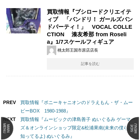
買取情報『ブシロードクリエイテ
ィブ 「バンドリ！ ガールズバン
ドパーティ！」 VOCAL COLLE
CTION 湊友希那 from Roseli
a』1/7スケールフィギュア
桃太郎王国市原店店長
記事を読む
PREV
買取情報『ポニーキャニオンのドラえもん・ザ・ムー
ビーBOX 1980-1988』
NEXT
買取情報『ムービックの津島善子 ​ぬいぐるみ ゲーマー
MENU
MENU
MAIN
SIDE
ズ＆オンラインショップ限定&松浦果南(未来の僕らは
知ってるよ) ​ぬいぐるみ』