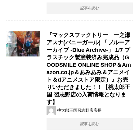
記事を読む
『マックスファクトリー 一之瀬
アスナ(バニーガール) ​「ブルーア
ーカイブ ​-Blue ​Archive-」 ​1/7 ​プ
ラスチック製塗装済み完成品（​G
OODSMILE ​ONLINE ​SHOP＆Am
azon.co.jp＆あみあみ＆アニメイ
ト＆dアニメストア限定）』お売
りいただきました！！【桃太郎王
国 習志野店の入荷情報となりま
す】
桃太郎王国習志野店店長
記事を読む