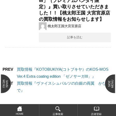
W」（​プレミアムバンダイ限
定）』買い取りさせていただきま
した！！【桃太郎王国 大宮宮原店
の買取情報をお知らせします】
桃太郎王国大宮宮原店
記事を読む
PREV
買取情報『KOTOBUKIYA(コトブキヤ）のKOS-MOS ​
Ver.4 ​Extra ​coating ​edition ​「ゼノサーガIII」』
MENU
MENU
MAIN
SIDE
NEXT
買取情報『ヴァイスシュバルツの白銀の両翼 かな
で』
HOME
記事検索
読者登録