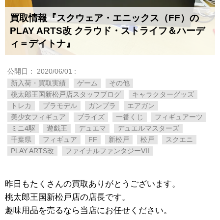
買取情報『スクウェア・エニックス（FF）の
PLAY ​ARTS改 ​クラウド・ストライフ＆ハーデ
ィ＝デイトナ』
公開日：
2020/06/01
:
新入荷・買取実績
ゲーム
その他
桃太郎王国新松戸店スタッフブログ
キャラクターグッズ
トレカ
プラモデル
ガンプラ
エアガン
美少女フィギュア
プライズ
一番くじ
フィギュアーツ
ミニ4駆
遊戯王
デュエマ
デュエルマスターズ
千葉県
フィギュア
FF
新松戸
松戸
スクエニ
PLAY ​ARTS改
ファイナルファンタジーVII
昨日もたくさんの買取ありがとうございます。
桃太郎王国新松戸店の店長です。
趣味用品を売るなら当店にお任せください。