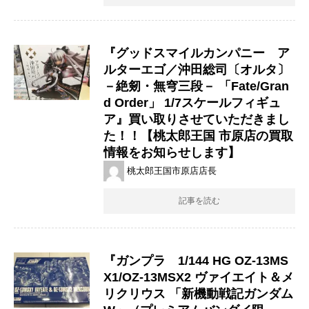
『グッドスマイルカンパニー ア
ルターエゴ／沖田総司〔オルタ〕
－絶剱・無穹三段－ 「Fate/Gran
d Order」 1/7スケールフィギュ
ア』買い取りさせていただきまし
た！！【桃太郎王国 市原店の買取
情報をお知らせします】
桃太郎王国市原店店長
記事を読む
『ガンプラ 1/144 ​HG ​OZ-13MS
X1/OZ-13MSX2 ​ヴァイエイト＆メ
リクリウス ​「新機動戦記ガンダム