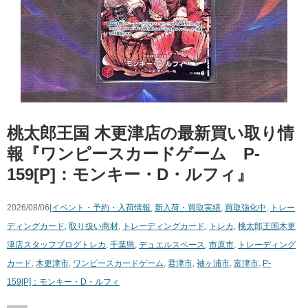
桃太郎王国 木更津店の最新買い取り情
報『ワンピースカードゲーム P-
159[P]：モンキー・D・ルフィ』
2026/08/06|
イベント・予約・入荷情報
,
新入荷・買取実績
,
買取強化中
,
トレー
ディングカード
,
取り扱い商材
,
トレーディングカード
,
トレカ
,
桃太郎王国木更
津店スタッフブログ
トレカ
,
千葉県
,
デュエルスペース
,
市原市
,
トレーディング
カード
,
木更津市
,
ワンピースカードゲーム
,
君津市
,
袖ヶ浦市
,
富津市
,
P-
159[P]：モンキー・D・ルフィ