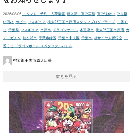
2026/08/06|
イベント・予約・入荷情報
,
新入荷・買取実績
,
買取強化中
,
取り扱
い商材
,
ホビー
,
フィギュア
,
桃太郎王国市原店スタッフブログ
プライズ
,
一番く
じ
,
千葉県
,
フィギュア
,
市原市
,
ドラゴンボール
,
木更津市
,
桃太郎王国市原店
,
ガ
チャガチャ
,
袖ヶ浦市
,
千葉市緑区
,
千葉市中央区
,
千葉市
,
超サイヤ人孫悟空
,
一
番くじ ドラゴンボール スペクタクルバトル
桃太郎王国市原店店長
続きを見る