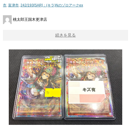
市
,
富津市
,
242/193[SAR]：(キラ)Nのゾロアークex
桃太郎王国木更津店
続きを見る