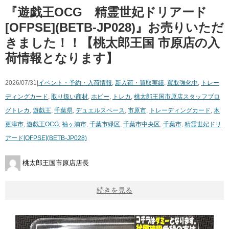
『遊戯王OCG 精霊世妃ドリアード
[OFPSE](BETB-JP028)』お売りいただ
きました！！【桃太郎王国 市原店の入
荷情報となります】
2026/07/31|
イベント・予約・入荷情報
,
新入荷・買取実績
,
買取強化中
,
トレー
ディングカード
,
取り扱い商材
,
ホビー
,
トレカ
,
桃太郎王国市原店スタッフブロ
グ
トレカ
,
遊戯王
,
千葉県
,
デュエルスペース
,
市原市
,
トレーディングカード
,
木
更津市
,
遊戯王OCG
,
袖ヶ浦市
,
千葉市緑区
,
千葉市中央区
,
千葉市
,
精霊世妃ドリ
アード[OFPSE](BETB-JP028)
桃太郎王国市原店店長
続きを見る