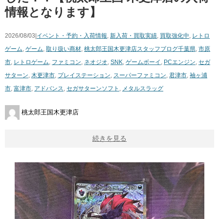
情報となります】
2026/08/03|
イベント・予約・入荷情報
,
新入荷・買取実績
,
買取強化中
,
レトロ
ゲーム
,
ゲーム
,
取り扱い商材
,
桃太郎王国木更津店スタッフブログ
千葉県
,
市原
市
,
レトロゲーム
,
ファミコン
,
ネオジオ
,
SNK
,
ゲームボーイ
,
PCエンジン
,
セガ
サターン
,
木更津市
,
プレイステーション
,
スーパーファミコン
,
君津市
,
袖ヶ浦
市
,
富津市
,
アドバンス
,
セガサターンソフト
,
メタルスラッグ
桃太郎王国木更津店
続きを見る