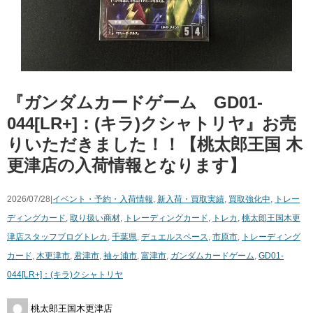
『ガンダムカードゲーム GD01-
044[LR+]：(キラ)クシャトリヤ』お売
りいただきました！！【桃太郎王国 木
更津店の入荷情報となります】
2026/07/28|
イベント・予約・入荷情報
,
新入荷・買取実績
,
買取強化中
,
トレー
ディングカード
,
取り扱い商材
,
トレーディングカード
,
トレカ
,
桃太郎王国木更
津店スタッフブログ
トレカ
,
千葉県
,
デュエルスペース
,
市原市
,
トレーディング
カード
,
木更津市
,
君津市
,
袖ヶ浦市
,
富津市
,
ガンダムカードゲーム
,
GD01-
044[LR+]：(キラ)クシャトリヤ
桃太郎王国木更津店