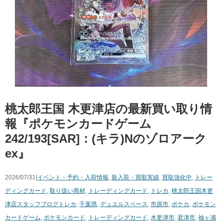
桃太郎王国 木更津店の最新買い取り情
報『ポケモンカードゲーム
242/193[SAR]：(キラ)Nのゾロアーク
ex』
2026/07/31|
イベント・予約・入荷情報
,
新入荷・買取実績
,
買取強化中
,
トレー
ディングカード
,
取り扱い商材
,
トレーディングカード
,
トレカ
,
桃太郎王国木更
津店スタッフブログ
トレカ
,
千葉県
,
デュエルスペース
,
市原市
,
ポケカ
,
ポケモン
カードゲーム
,
ポケモンカード
,
トレーディングカード
,
木更津市
,
君津市
,
袖ヶ浦