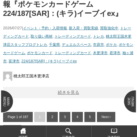
報『ポケモンカードゲーム
224/187[SAR]：(キラ)イーブイex』
2026/07/27|
イベント・予約・入荷情報
,
新入荷・買取実績
,
買取強化中
,
トレー
ディングカード
,
取り扱い商材
,
トレーディングカード
,
トレカ
,
桃太郎王国木更
津店スタッフブログ
トレカ
,
千葉県
,
デュエルスペース
,
市原市
,
ポケカ
,
ポケモン
カードゲーム
,
ポケモンカード
,
トレーディングカード
,
木更津市
,
君津市
,
袖ヶ浦
市
,
富津市
,
224/187[SAR]：(キラ)イーブイex
桃太郎王国木更津店
続きを見る
MENU
MENU
MAIN
SIDE
Page 1 of 187
1
2
3
4
5
Next ›
Last »
HOME