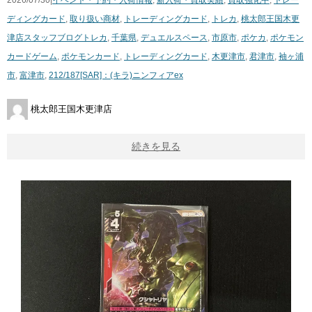
2026/07/30|
イベント・予約・入荷情報
,
新入荷・買取実績
,
買取強化中
,
トレー
ディングカード
,
取り扱い商材
,
トレーディングカード
,
トレカ
,
桃太郎王国木更
津店スタッフブログ
トレカ
,
千葉県
,
デュエルスペース
,
市原市
,
ポケカ
,
ポケモン
カードゲーム
,
ポケモンカード
,
トレーディングカード
,
木更津市
,
君津市
,
袖ヶ浦
市
,
富津市
,
212/187[SAR]：(キラ)ニンフィアex
桃太郎王国木更津店
続きを見る