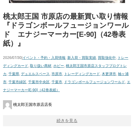
桃太郎王国 市原店の最新買い取り情報
『ドラゴンボールフュージョンワール
ド エナジーマーカー[E-90]（42巻表
紙）』
2026/07/30|
イベント・予約・入荷情報
,
新入荷・買取実績
,
買取強化中
,
トレー
ディングカード
,
取り扱い商材
,
ホビー
,
桃太郎王国市原店スタッフブログ
トレ
カ
,
千葉県
,
デュエルスペース
,
市原市
,
トレーディングカード
,
木更津市
,
袖ヶ浦
市
,
千葉市緑区
,
千葉市中央区
,
千葉市
,
ドラゴンボールフュージョンワールド
,
エ
ナジーマーカー[E-90]（42巻表紙）
桃太郎王国市原店店長
続きを見る