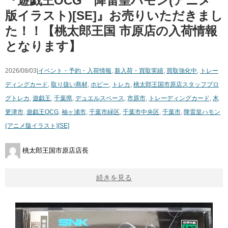
『遊戯王OCG 降雷皇ハモン(アニメ
版イラスト)[SE]』お売りいただきまし
た！！【桃太郎王国 市原店の入荷情報
となります】
2026/08/03|
イベント・予約・入荷情報
,
新入荷・買取実績
,
買取強化中
,
トレー
ディングカード
,
取り扱い商材
,
ホビー
,
トレカ
,
桃太郎王国市原店スタッフブロ
グ
トレカ
,
遊戯王
,
千葉県
,
デュエルスペース
,
市原市
,
トレーディングカード
,
木
更津市
,
遊戯王OCG
,
袖ヶ浦市
,
千葉市緑区
,
千葉市中央区
,
千葉市
,
降雷皇ハモン
(アニメ版イラスト)[SE]
桃太郎王国市原店店長
続きを見る