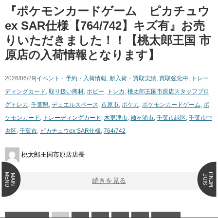
『ポケモンカードゲーム ピカチュウ
ex SAR仕様【764/742】キズ有』お売
りいただきました！！【桃太郎王国 市
原店の入荷情報となります】
2026/06/29|
イベント・予約・入荷情報
,
新入荷・買取実績
,
買取強化中
,
トレー
ディングカード
,
取り扱い商材
,
ホビー
,
トレカ
,
桃太郎王国市原店スタッフブロ
グ
トレカ
,
千葉県
,
デュエルスペース
,
市原市
,
ポケカ
,
ポケモンカードゲーム
,
ポ
ケモンカード
,
トレーディングカード
,
木更津市
,
袖ヶ浦市
,
千葉市緑区
,
千葉市中
央区
,
千葉市
,
ピカチュウex SAR仕様
,
764/742
桃太郎王国市原店店長
MENU
MENU
MAIN
SIDE
続きを見る