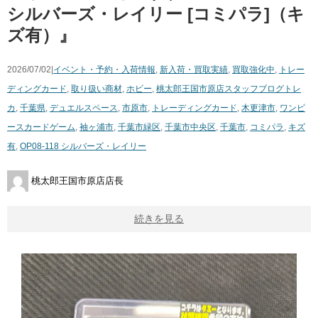
シルバーズ・レイリー [コミパラ]（キ
ズ有）』
2026/07/02|
イベント・予約・入荷情報
,
新入荷・買取実績
,
買取強化中
,
トレー
ディングカード
,
取り扱い商材
,
ホビー
,
桃太郎王国市原店スタッフブログ
トレ
カ
,
千葉県
,
デュエルスペース
,
市原市
,
トレーディングカード
,
木更津市
,
ワンピ
ースカードゲーム
,
袖ヶ浦市
,
千葉市緑区
,
千葉市中央区
,
千葉市
,
コミパラ
,
キズ
有
,
OP08-118 シルバーズ・レイリー
桃太郎王国市原店店長
続きを見る