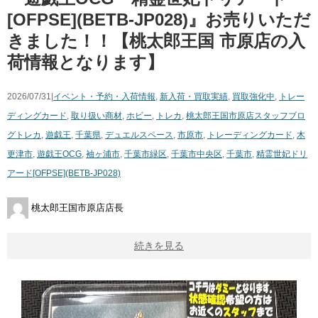
[OFPSE](BETB-JP028)』お売りいただ
きました！！【桃太郎王国 市原店の入
荷情報となります】
2026/07/31|
イベント・予約・入荷情報
,
新入荷・買取実績
,
買取強化中
,
トレー
ディングカード
,
取り扱い商材
,
ホビー
,
トレカ
,
桃太郎王国市原店スタッフブロ
グ
トレカ
,
遊戯王
,
千葉県
,
デュエルスペース
,
市原市
,
トレーディングカード
,
木
更津市
,
遊戯王OCG
,
袖ヶ浦市
,
千葉市緑区
,
千葉市中央区
,
千葉市
,
精霊世妃ドリ
アード[OFPSE](BETB-JP028)
桃太郎王国市原店店長
続きを見る