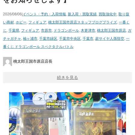
2026/08/06|
イベント・予約・入荷情報
,
新入荷・買取実績
,
買取強化中
,
取り扱
い商材
,
ホビー
,
フィギュア
,
桃太郎王国市原店スタッフブログ
プライズ
,
一番く
じ
,
千葉県
,
フィギュア
,
市原市
,
ドラゴンボール
,
木更津市
,
桃太郎王国市原店
,
ガ
チャガチャ
,
袖ヶ浦市
,
千葉市緑区
,
千葉市中央区
,
千葉市
,
超サイヤ人孫悟空
,
一
番くじ ドラゴンボール スペクタクルバトル
桃太郎王国市原店店長
続きを見る