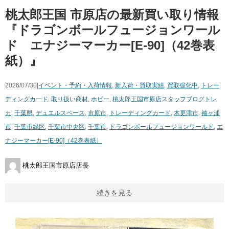
桃太郎王国 市原店の最新買い取り情報
『ドラゴンボールフュージョンワール
ド エナジーマーカー[E-90]（42巻表
紙）』
2026/07/30|
イベント・予約・入荷情報
,
新入荷・買取実績
,
買取強化中
,
トレー
ディングカード
,
取り扱い商材
,
ホビー
,
桃太郎王国市原店スタッフブログ
トレ
カ
,
千葉県
,
デュエルスペース
,
市原市
,
トレーディングカード
,
木更津市
,
袖ヶ浦
市
,
千葉市緑区
,
千葉市中央区
,
千葉市
,
ドラゴンボールフュージョンワールド
,
エ
ナジーマーカー[E-90]（42巻表紙）
桃太郎王国市原店店長
続きを見る