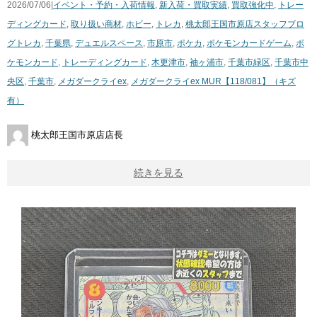
2026/07/06|
イベント・予約・入荷情報
,
新入荷・買取実績
,
買取強化中
,
トレー
ディングカード
,
取り扱い商材
,
ホビー
,
トレカ
,
桃太郎王国市原店スタッフブロ
グ
トレカ
,
千葉県
,
デュエルスペース
,
市原市
,
ポケカ
,
ポケモンカードゲーム
,
ポ
ケモンカード
,
トレーディングカード
,
木更津市
,
袖ヶ浦市
,
千葉市緑区
,
千葉市中
央区
,
千葉市
,
メガダークライex
,
メガダークライex MUR【118/081】（キズ
有）
桃太郎王国市原店店長
続きを見る