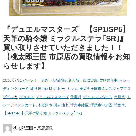
『デュエルマスターズ 【SP1/SP5】
天革の騎令嬢 ミラクルステラ｢SR｣』
買い取りさせていただきました！！
【桃太郎王国 市原店の買取情報をお知
らせします】
2026/07/21|
イベント・予約・入荷情報
,
新入荷・買取実績
,
買取強化中
,
トレー
ディングカード
,
取り扱い商材
,
ホビー
,
トレカ
,
桃太郎王国市原店スタッフブロ
グ
トレカ
,
デュエマ
,
デュエルマスターズ
,
千葉県
,
デュエルスペース
,
市原市
,
ト
レーディングカード
,
木更津市
,
袖ヶ浦市
,
千葉市緑区
,
千葉市中央区
,
千葉市
,
【SP1/SP5】天革の騎令嬢 ミラクルステラ｢SR｣
桃太郎王国市原店店長