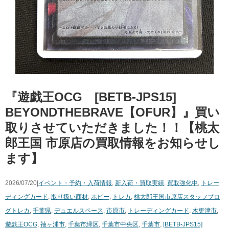
『遊戯王OCG [BETB-JPS15]
BEYONDTHEBRAVE【OFUR】』買い
取りさせていただきました！！【桃太
郎王国 市原店の買取情報をお知らせし
ます】
2026/07/20|
イベント・予約・入荷情報
,
新入荷・買取実績
,
買取強化中
,
トレー
ディングカード
,
取り扱い商材
,
ホビー
,
トレカ
,
桃太郎王国市原店スタッフブロ
グ
トレカ
,
千葉県
,
デュエルスペース
,
市原市
,
トレーディングカード
,
木更津市
,
遊戯王OCG
,
袖ヶ浦市
,
千葉市緑区
,
千葉市中央区
,
千葉市
,
[BETB-JPS15]