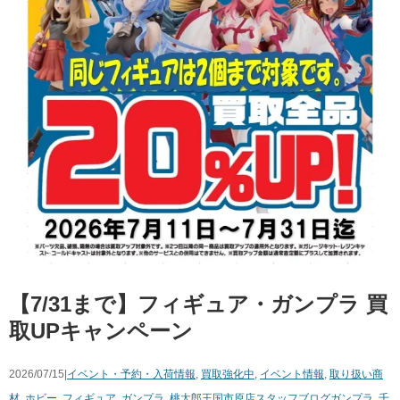
【7/31まで】フィギュア・ガンプラ 買
取UPキャンペーン
2026/07/15|
イベント・予約・入荷情報
,
買取強化中
,
イベント情報
,
取り扱い商
材
,
ホビー
,
フィギュア
,
ガンプラ
,
桃太郎王国市原店スタッフブログ
ガンプラ
,
千