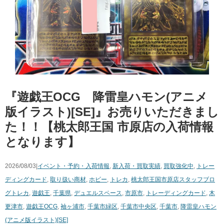
『遊戯王OCG 降雷皇ハモン(アニメ
版イラスト)[SE]』お売りいただきまし
た！！【桃太郎王国 市原店の入荷情報
となります】
2026/08/03|
イベント・予約・入荷情報
,
新入荷・買取実績
,
買取強化中
,
トレー
ディングカード
,
取り扱い商材
,
ホビー
,
トレカ
,
桃太郎王国市原店スタッフブロ
グ
トレカ
,
遊戯王
,
千葉県
,
デュエルスペース
,
市原市
,
トレーディングカード
,
木
更津市
,
遊戯王OCG
,
袖ヶ浦市
,
千葉市緑区
,
千葉市中央区
,
千葉市
,
降雷皇ハモン
(アニメ版イラスト)[SE]