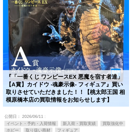
『「一番くじ ワンピースEX 悪魔を宿す者達」
【A賞】カイドウ -魂豪示像- フィギュア』買い
取りさせていただきました！！【桃太郎王国 相
模原橋本店の買取情報をお知らせします】
公開日：
2026/06/11
:
イベント・予約・入荷情報
新入荷・買取実績
買取強化中
ホビー
取り扱い商材
フィギュア