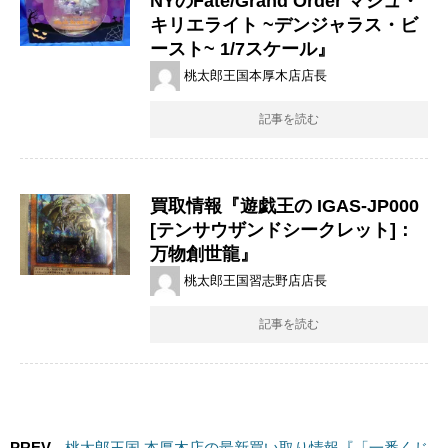
NYのFate/Grand ​Order ​マシュ・
キリエライト ​~デンジャラス・ビ
ースト~ ​1/7スケール』
桃太郎王国本厚木店店長
記事を読む
買取情報『遊戯王の IGAS-JP000
[テンサウザンドシークレット]：
万物創世龍』
桃太郎王国習志野店店長
記事を読む
PREV
桃太郎王国 本厚木店の最新買い取り情報『「一番くじ