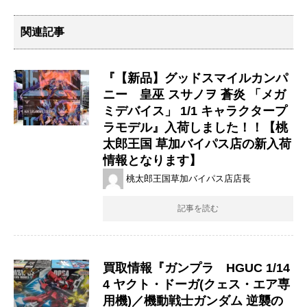
関連記事
『【新品】グッドスマイルカンパ
ニー 皇巫 スサノヲ 蒼炎 「メガ
ミデバイス」 1/1 キャラクタープ
ラモデル』入荷しました！！【桃
太郎王国 草加バイパス店の新入荷
情報となります】
桃太郎王国草加バイパス店店長
記事を読む
買取情報『ガンプラ HGUC 1/14
4 ヤクト・ドーガ(クェス・エア専
用機)／機動戦士ガンダム 逆襲の